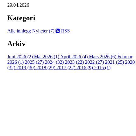
29.04.2026
Kategori
Alle innlegg
Nyheter (7)
RSS
Arkiv
Juni 2026 (2)
Mai 2026 (1)
April 2026 (4)
Mars 2026 (6)
Februar
2026 (1)
2025 (27)
2024 (32)
2023 (22)
2022 (27)
2021 (25)
2020
(32)
2019 (30)
2018 (29)
2017 (22)
2016 (9)
2015 (1)
Velkommen til Njård
Sammen blir vi best!
Sørkedalsveien 106,