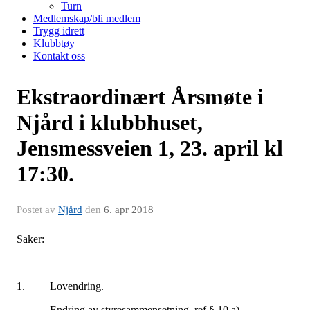
Turn
Medlemskap/bli medlem
Trygg idrett
Klubbtøy
Kontakt oss
Ekstraordinært Årsmøte i
Njård i klubbhuset,
Jensmessveien 1, 23. april kl
17:30.
Postet av
Njård
den
6. apr 2018
Saker:
1. Lovendring.
Endring av styresammensetning, ref § 10 a)