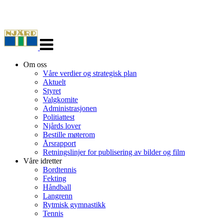
Veksle
navigasjon
Om oss
Våre verdier og strategisk plan
Aktuelt
Styret
Valgkomite
Administrasjonen
Politiattest
Njårds lover
Bestille møterom
Årsrapport
Retningslinjer for publisering av bilder og film
Våre idretter
Bordtennis
Fekting
Håndball
Langrenn
Rytmisk gymnastikk
Tennis