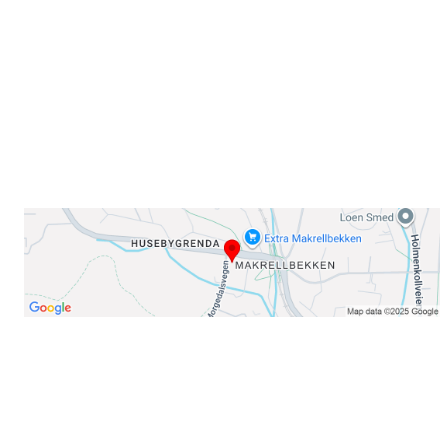
0378 Oslo
E-post: info@njaard.no
Telefon:
23 22 22 50
Organisasjonsnummer: 971435577
Her finner du oss