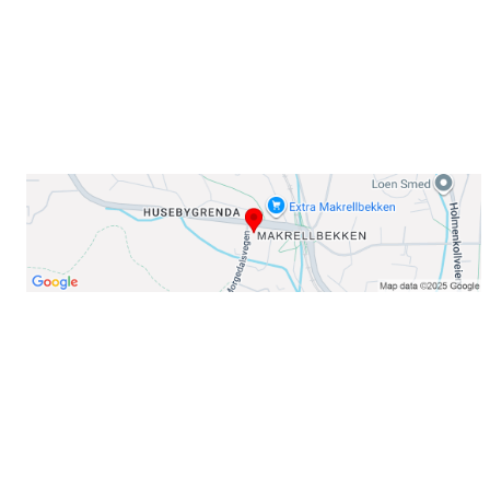
E-post: info@njaard.no
Telefon:
23 22 22 50
Organisasjonsnummer: 971435577
Her finner du oss