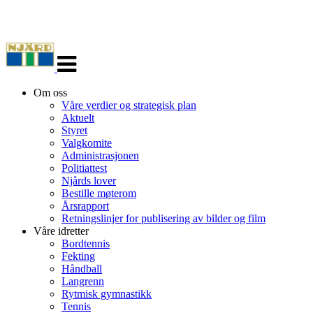
Veksle
navigasjon
Om oss
Våre verdier og strategisk plan
Aktuelt
Styret
Valgkomite
Administrasjonen
Politiattest
Njårds lover
Bestille møterom
Årsrapport
Retningslinjer for publisering av bilder og film
Våre idretter
Bordtennis
Fekting
Håndball
Langrenn
Rytmisk gymnastikk
Tennis