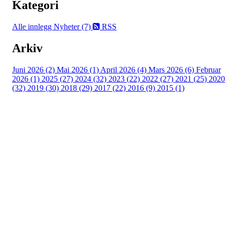
Kategori
Alle innlegg
Nyheter (7)
RSS
Arkiv
Juni 2026 (2)
Mai 2026 (1)
April 2026 (4)
Mars 2026 (6)
Februar
2026 (1)
2025 (27)
2024 (32)
2023 (22)
2022 (27)
2021 (25)
2020
(32)
2019 (30)
2018 (29)
2017 (22)
2016 (9)
2015 (1)
Velkommen til Njård
Sammen blir vi best!
Sørkedalsveien 106,
0378 Oslo