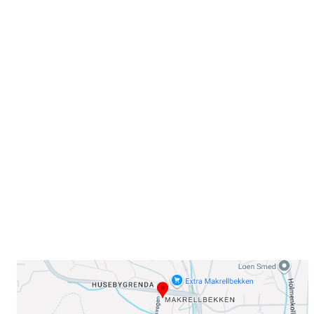
Velkommen til Njård
Sammen blir vi best!
Sørkedalsveien 106,
0378 Oslo
E-post: info@njaard.no
Telefon:
23 22 22 50
Organisasjonsnummer: 971435577
Her finner du oss