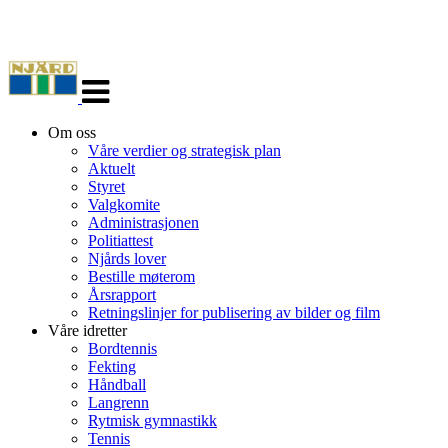
Veksle
navigasjon
Om oss
Våre verdier og strategisk plan
Aktuelt
Styret
Valgkomite
Administrasjonen
Politiattest
Njårds lover
Bestille møterom
Årsrapport
Retningslinjer for publisering av bilder og film
Våre idretter
Bordtennis
Fekting
Håndball
Langrenn
Rytmisk gymnastikk
Tennis