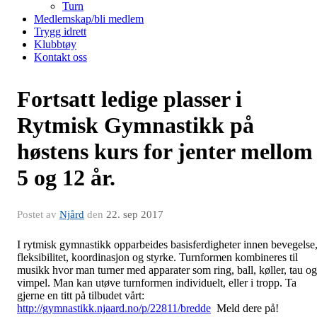
Turn
Medlemskap/bli medlem
Trygg idrett
Klubbtøy
Kontakt oss
Fortsatt ledige plasser i
Rytmisk Gymnastikk på
høstens kurs for jenter mellom
5 og 12 år.
Postet av
Njård
den
22. sep 2017
I rytmisk gymnastikk opparbeides basisferdigheter innen bevegelse
fleksibilitet, koordinasjon og styrke. Turnformen kombineres til
musikk hvor man turner med apparater som ring, ball, køller, tau og
vimpel. Man kan utøve turnformen individuelt, eller i tropp. Ta
gjerne en titt på tilbudet vårt:
http://gymnastikk.njaard.no/p/22811/bredde
Meld dere på!