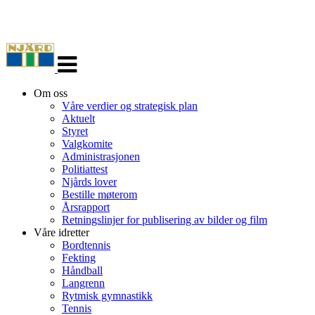
Veksle
navigasjon
Om oss
Våre verdier og strategisk plan
Aktuelt
Styret
Valgkomite
Administrasjonen
Politiattest
Njårds lover
Bestille møterom
Årsrapport
Retningslinjer for publisering av bilder og film
Våre idretter
Bordtennis
Fekting
Håndball
Langrenn
Rytmisk gymnastikk
Tennis