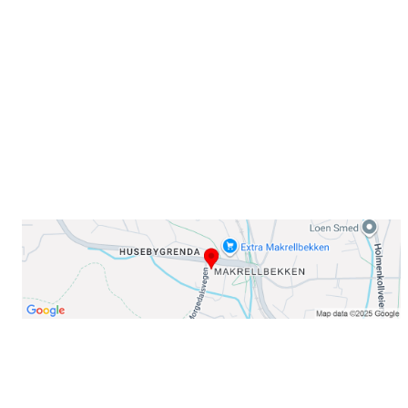
Sørkedalsveien 106,
0378 Oslo
E-post: info@njaard.no
Telefon:
23 22 22 50
Organisasjonsnummer: 971435577
Her finner du oss