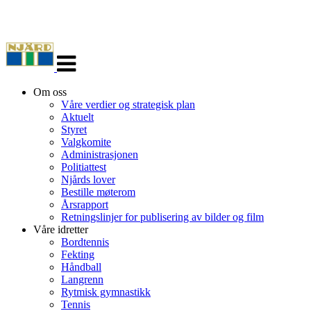
Veksle
navigasjon
Om oss
Våre verdier og strategisk plan
Aktuelt
Styret
Valgkomite
Administrasjonen
Politiattest
Njårds lover
Bestille møterom
Årsrapport
Retningslinjer for publisering av bilder og film
Våre idretter
Bordtennis
Fekting
Håndball
Langrenn
Rytmisk gymnastikk
Tennis