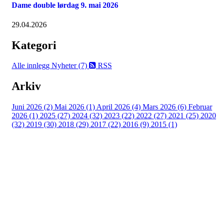
Dame double lørdag 9. mai 2026
29.04.2026
Kategori
Alle innlegg
Nyheter (7)
RSS
Arkiv
Juni 2026 (2)
Mai 2026 (1)
April 2026 (4)
Mars 2026 (6)
Februar
2026 (1)
2025 (27)
2024 (32)
2023 (22)
2022 (27)
2021 (25)
2020
(32)
2019 (30)
2018 (29)
2017 (22)
2016 (9)
2015 (1)
Velkommen til Njård
Sammen blir vi best!