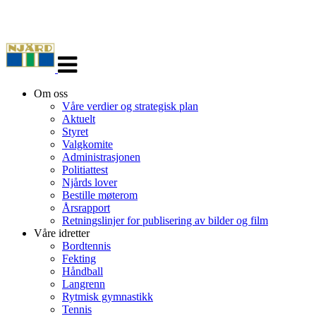
Veksle
navigasjon
Om oss
Våre verdier og strategisk plan
Aktuelt
Styret
Valgkomite
Administrasjonen
Politiattest
Njårds lover
Bestille møterom
Årsrapport
Retningslinjer for publisering av bilder og film
Våre idretter
Bordtennis
Fekting
Håndball
Langrenn
Rytmisk gymnastikk
Tennis