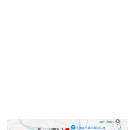
Velkommen til Njård
Sammen blir vi best!
Sørkedalsveien 106,
0378 Oslo
E-post: info@njaard.no
Telefon:
23 22 22 50
Organisasjonsnummer: 971435577
Her finner du oss