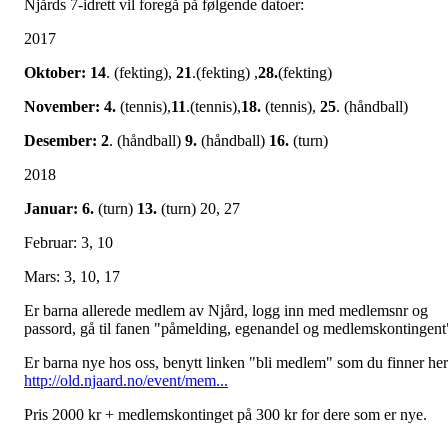
Njårds 7-idrett vil foregå på følgende datoer:
2017
Oktober: 14
. (fekting),
21
.(fekting) ,
28.
(fekting)
November: 4.
(tennis),
11
.(tennis),
18.
(tennis),
25
. (håndball)
Desember: 2
. (håndball)
9.
(håndball)
16.
(turn)
2018
Januar: 6.
(turn)
13.
(turn) 20, 27
Februar: 3, 10
Mars: 3, 10, 17
Er barna allerede medlem av Njård, logg inn med medlemsnr og
passord, gå til fanen "påmelding, egenandel og medlemskontingent
Er barna nye hos oss, benytt linken "bli medlem" som du finner her
http://old.njaard.no/event/mem...
Pris 2000 kr + medlemskontinget på 300 kr for dere som er nye.