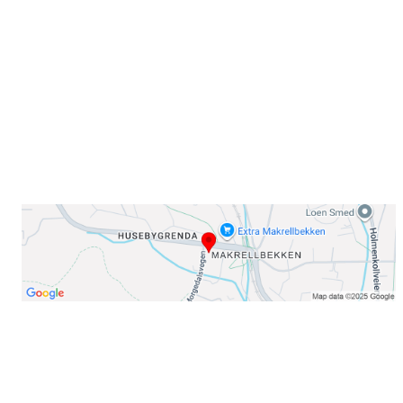
Sørkedalsveien 106,
0378 Oslo
E-post: info@njaard.no
Telefon:
23 22 22 50
Organisasjonsnummer: 971435577
Her finner du oss