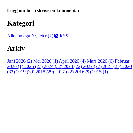
Logg inn for å skrive en kommentar.
Kategori
Alle innlegg
Nyheter (7)
RSS
Arkiv
Juni 2026 (2)
Mai 2026 (1)
April 2026 (4)
Mars 2026 (6)
Februar
2026 (1)
2025 (27)
2024 (32)
2023 (22)
2022 (27)
2021 (25)
2020
(32)
2019 (30)
2018 (29)
2017 (22)
2016 (9)
2015 (1)
Velkommen til Njård
Sammen blir vi best!