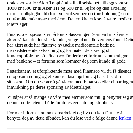
draktsponsor for Aker Topphåndball vil selskapet i tillegg sponse
1000 kr (500 kr til Aker TH og 500 kr til Njård og den avdeling
man har tilhørighet til) for hver voksen person (husholdning) som t
et uforpliktende møte med dem. Det er ikke et krav å være medlem 
idrettslaget.
Finansco er spesialister på fondsplasseringer. Som en frittstående
aktør så kan de, for sine kunder, velge blant alle verdens fond. Dett
har gjort at de har fått mye hyggelig medieomtale både på
markedsledende avkastning og for måten de sikrer god
kundeoppfølging på. Finansco får derfor et fortrinn sammenlignet
med bankene – et fortrinn som kommer deg som kunde til gode.
I etterkant av et uforpliktende møte med Finansco vil du få tilsendt
en oppsummering og et konkret løsningsforslag basert på din
situasjon. Om du velger å gå videre med Finansco eller ei har ingen
innvirkning på deres sponsing av idrettslaget!
Vi håper at så mange av våre medlemmer som mulig benytter seg a
denne muligheten – både for deres egen del og klubbens.
For mer informasjon om samarbeidet og hva du kan få ut av å
benytte deg av dette tilbudet, kan du lese ved å følge denne
lenken
.