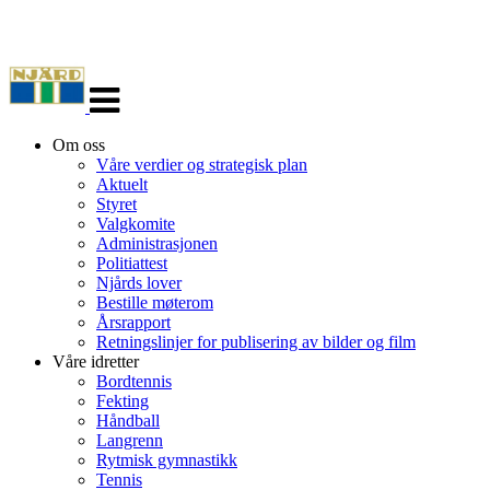
Veksle
navigasjon
Om oss
Våre verdier og strategisk plan
Aktuelt
Styret
Valgkomite
Administrasjonen
Politiattest
Njårds lover
Bestille møterom
Årsrapport
Retningslinjer for publisering av bilder og film
Våre idretter
Bordtennis
Fekting
Håndball
Langrenn
Rytmisk gymnastikk
Tennis