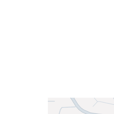
Velkommen til Njård
Sammen blir vi best!
Sørkedalsveien 106,
0378 Oslo
E-post: info@njaard.no
Telefon:
23 22 22 50
Organisasjonsnummer: 971435577
Her finner du oss