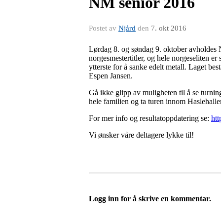
NM senior 2016
Postet av
Njård
den
7. okt 2016
Lørdag 8. og søndag 9. oktober avholdes N
norgesmestertitler, og hele norgeseliten er s
ytterste for å sanke edelt metall. Laget b
Espen Jansen.
Gå ikke glipp av muligheten til å se turnin
hele familien og ta turen innom Haslehalle
For mer info og resultatoppdatering se:
htt
Vi ønsker våre deltagere lykke til!
Logg inn for å skrive en kommentar.