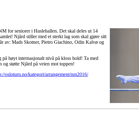
M for seniorer i Haslehallen. Det skal deles ut 14
amlet! Njård stiller med et sterkt lag som skal gjøre sitt
estår av: Mads Skotner, Pietro Giachino, Odin Kalvø og
g på høyt internasjonalt nivå på kloss hold! Ta med
n og støtte Njård på veien mot toppen!
p://osloturn.no/kategori/arrangement/nm2016/