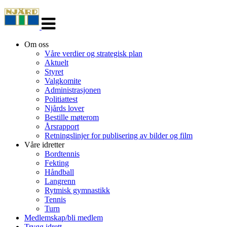
Veksle
navigasjon
Om oss
Våre verdier og strategisk plan
Aktuelt
Styret
Valgkomite
Administrasjonen
Politiattest
Njårds lover
Bestille møterom
Årsrapport
Retningslinjer for publisering av bilder og film
Våre idretter
Bordtennis
Fekting
Håndball
Langrenn
Rytmisk gymnastikk
Tennis
Turn
Medlemskap/bli medlem
Trygg idrett