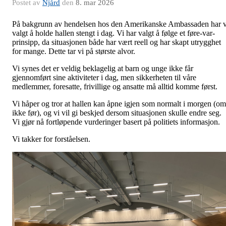
Postet av
Njård
den
8. mar 2026
På bakgrunn av hendelsen hos den Amerikanske Ambassaden har v
valgt å holde hallen stengt i dag. Vi har valgt å følge et føre-var-
prinsipp, da situasjonen både har vært reell og har skapt utrygghet
for mange. Dette tar vi på største alvor.
Vi synes det er veldig beklagelig at barn og unge ikke får
gjennomført sine aktiviteter i dag, men sikkerheten til våre
medlemmer, foresatte, frivillige og ansatte må alltid komme først.
Vi håper og tror at hallen kan åpne igjen som normalt i morgen (om
ikke før), og vi vil gi beskjed dersom situasjonen skulle endre seg.
Vi gjør nå fortløpende vurderinger basert på politiets informasjon.
Vi takker for forståelsen.