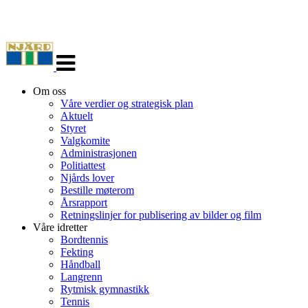
Veksle
navigasjon
Om oss
Våre verdier og strategisk plan
Aktuelt
Styret
Valgkomite
Administrasjonen
Politiattest
Njårds lover
Bestille møterom
Årsrapport
Retningslinjer for publisering av bilder og film
Våre idretter
Bordtennis
Fekting
Håndball
Langrenn
Rytmisk gymnastikk
Tennis