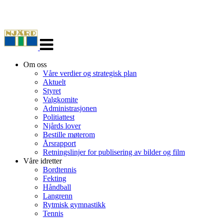
Veksle
navigasjon
Om oss
Våre verdier og strategisk plan
Aktuelt
Styret
Valgkomite
Administrasjonen
Politiattest
Njårds lover
Bestille møterom
Årsrapport
Retningslinjer for publisering av bilder og film
Våre idretter
Bordtennis
Fekting
Håndball
Langrenn
Rytmisk gymnastikk
Tennis