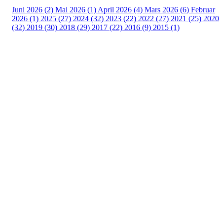
Juni 2026 (2)
Mai 2026 (1)
April 2026 (4)
Mars 2026 (6)
Februar
2026 (1)
2025 (27)
2024 (32)
2023 (22)
2022 (27)
2021 (25)
2020
(32)
2019 (30)
2018 (29)
2017 (22)
2016 (9)
2015 (1)
Velkommen til Njård
Sammen blir vi best!
Sørkedalsveien 106,
0378 Oslo
E-post: info@njaard.no
Telefon:
23 22 22 50
Organisasjonsnummer: 971435577