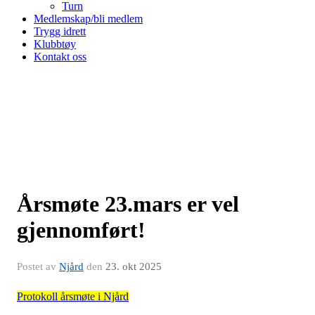
Turn
Medlemskap/bli medlem
Trygg idrett
Klubbtøy
Kontakt oss
Årsmøte 23.mars er vel
gjennomført!
Postet av
Njård
den
23. okt 2025
Protokoll årsmøte i Njård