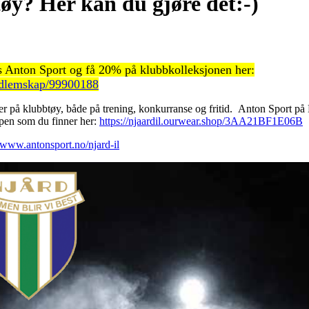
øy? Her kan du gjøre det:-)
 Anton Sport og få 20% på klubbkolleksjonen her:
edlemskap/99900188
er på klubbtøy, både på trening, konkurranse og fritid. Anton Sport på
hopen som du finner her:
https://njaardil.ourwear.shop/3AA21BF1E06B
//www.antonsport.no/njard-il