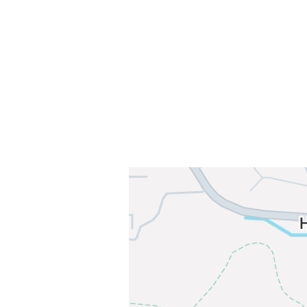
Sørkedalsveien 106,
0378 Oslo
E-post: info@njaard.no
Telefon:
23 22 22 50
Organisasjonsnummer: 971435577
Her finner du oss