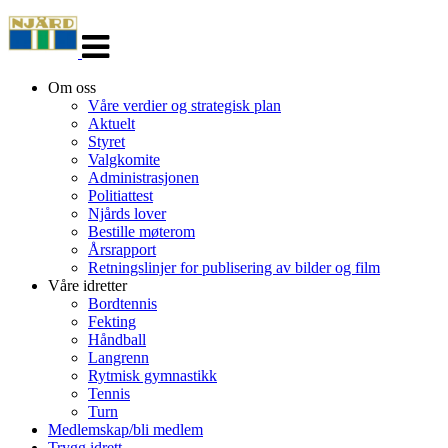
Veksle
navigasjon
Om oss
Våre verdier og strategisk plan
Aktuelt
Styret
Valgkomite
Administrasjonen
Politiattest
Njårds lover
Bestille møterom
Årsrapport
Retningslinjer for publisering av bilder og film
Våre idretter
Bordtennis
Fekting
Håndball
Langrenn
Rytmisk gymnastikk
Tennis
Turn
Medlemskap/bli medlem
Trygg idrett