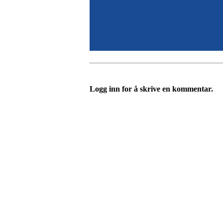
Logg inn for å skrive en kommentar.
Velkommen til Njård
Sammen blir vi best!
Sørkedalsveien 106,
0378 Oslo