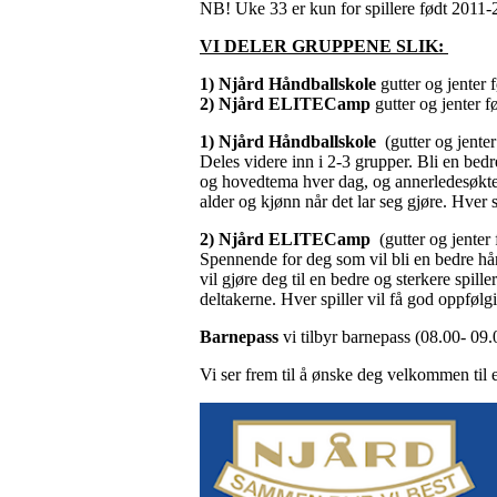
NB! Uke 33 er kun for spillere født 2011-
VI DELER GRUPPENE SLIK:
1) Njård Håndballskole
gutter og jenter
2) Njård ELITECamp
gutter og jenter 
1) Njård Håndballskole
(gutter og jent
Deles videre inn i 2-3 grupper. Bli en bed
og hovedtema hver dag, og annerledesøkter 
alder og kjønn når det lar seg gjøre. Hver 
2) Njård ELITECamp
(gutter og jente
Spennende for deg som vil bli en bedre hå
vil gjøre deg til en bedre og sterkere spill
deltakerne. Hver spiller vil få god oppfølg
Barnepass
vi tilbyr barnepass (08.00- 09
Vi ser frem til å ønske deg velkommen til 