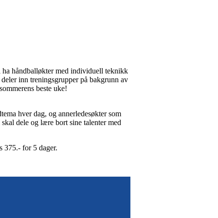
l ha håndballøkter med individuell teknikk
i deler inn treningsgrupper på bakgrunn av
ir sommerens beste uke!
edtema hver dag, og annerledesøkter som
m skal dele og lære bort sine talenter med
s 375.- for 5 dager.