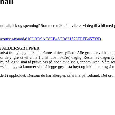
ball
håndball, lek og spenning? Sommeren 2025 inviterer vi deg til å bli med
nding/courses/njaard/810DBD9AC8EE46CB821573EEFB45733D
E ALDERSGRUPPER
vå fra nybegynnere til erfarne aktive spillere. Alle grupper vil ha dag
or de yngre så vil vi ha 1-2 håndball økt(er) daglig. Resten av dagen fy
 by på, og vi skal få prøvd oss på noen av disse gjennom uken. Våre s
s++. I tillegg så kommer vi til å legge gøy-lista høyt og inkluderer også 
dert i oppholdet. Dersom du har allergier, så si ifra på forhånd. Det ordn