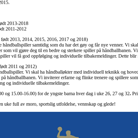
2015.
 født 2013-2018
født 2011-2012
er født 2013, 2014, 2015, 2016, 2017 og 2018)
re håndballspiller samtidig som du har det gøy og får nye venner. Vi ska
som vil gjøre deg til en bedre og sterkere spiller på håndballbanen. V
spiller vil få god oppfølging og individuelle tilbakemeldinger. Dette bl
r født 2011 og 2012)
ndballspiller. Vi skal ha håndballøkter med individuell teknikk og hov
er på håndballbanen. Vi inviterer erfarne og flinke trenere og spillere so
ing og individuelle tilbakemeldinger.
.00 og 15.00-16.00) for de yngste barna hver dag i uke 26, 27 og 32
.
Pri
en uke full av moro, sportslig utfoldelse, vennskap og glede!