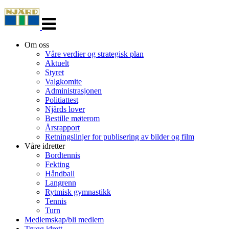
Veksle
navigasjon
Om oss
Våre verdier og strategisk plan
Aktuelt
Styret
Valgkomite
Administrasjonen
Politiattest
Njårds lover
Bestille møterom
Årsrapport
Retningslinjer for publisering av bilder og film
Våre idretter
Bordtennis
Fekting
Håndball
Langrenn
Rytmisk gymnastikk
Tennis
Turn
Medlemskap/bli medlem
Trygg idrett