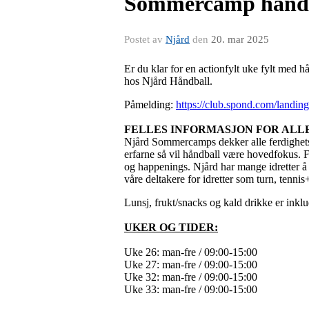
Sommercamp hånd
Postet av
Njård
den
20. mar 2025
Er du klar for en actionfylt uke fylt med 
hos Njård Håndball.
Påmelding:
https://club.spond.com/la
FELLES INFORMASJON FOR ALL
Njård Sommercamps dekker alle ferdighetsni
erfarne så vil håndball være hovedfokus. F
og happenings. Njård har mange idretter å
våre deltakere for idretter som turn, tenni
Lunsj, frukt/snacks og kald drikke er inklu
UKER OG TIDER:
Uke 26: man-fre / 09:00-15:00
Uke 27: man-fre / 09:00-15:00
Uke 32: man-fre / 09:00-15:00
Uke 33: man-fre / 09:00-15:00