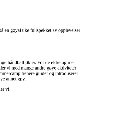
 på en gøyal uke fullspekket av opplevelser
lige håndball-økter. For de eldre og mer
ller vi med mange andre gøye aktiviteter
ommercamp trenere guider og introduserer
mye annet gøy.
er vi!