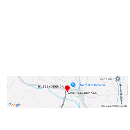
Sørkedalsveien 106,
0378 Oslo
E-post: info@njaard.no
Telefon:
23 22 22 50
Organisasjonsnummer: 971435577
Her finner du oss