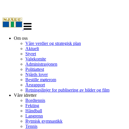
Veksle
navigasjon
Om oss
Våre verdier og strategisk plan
Aktuelt
Styret
Valgkomite
Administrasjonen
Politiattest
Njårds lover
Bestille møterom
Årsrapport
Retningslinjer for publisering av bilder og film
Våre idretter
Bordtennis
Fekting
Håndball
Langrenn
Rytmisk gymnastikk
Tennis