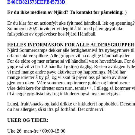
E46CB821573EEFB45733D
Er du ikke medlem av Njård? Ta kontakt for påmelding:-)
Er du klar for en actionfylt uke fylt med håndball, lek og spenning?
Sommeren 2025 inviterer vi deg til å bli med på en gøyal uke
fullspekket av opplevelser hos Njård Håndball.
FELLES INFORMASJON FOR ALLE ALDERSGRUPPER
Njård Sommercamps dekker alle ferdighetsnivå fra nybegynnere til
erfarne aktive spillere. Alle grupper vil ha daglige håndball-økter.
For de eldre og mer erfarne så vil håndball være hovedfokus. For d
yngre så vil vi ha 1-2 håndball økt(er) daglig. Resten av dagen fylle
vi med mange andre gøye aktiviteter og happenings. Njård har
mange idretter å by på, og vi skal få prøvd oss på noen av disse
gjennom uken. Våre sommercamp trenere guider og introduserer
våre deltakere for idretter som turn, tennis++. I tillegg så kommer v
til å legge gøy-lista høyt og inkluderer også mye annet gøy.
Lunsj, frukt/snacks og kald drikke er inkludert i oppholdet. Dersom
du har allergier, så si ifra på forhånd. Det ordner vi!
UKER OG TIDER:
Uke 26: man-fre / 09:00-15:00