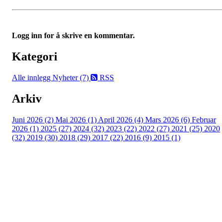
Logg inn for å skrive en kommentar.
Kategori
Alle innlegg
Nyheter (7)
RSS
Arkiv
Juni 2026 (2)
Mai 2026 (1)
April 2026 (4)
Mars 2026 (6)
Februar
2026 (1)
2025 (27)
2024 (32)
2023 (22)
2022 (27)
2021 (25)
2020
(32)
2019 (30)
2018 (29)
2017 (22)
2016 (9)
2015 (1)
Velkommen til Njård
Sammen blir vi best!