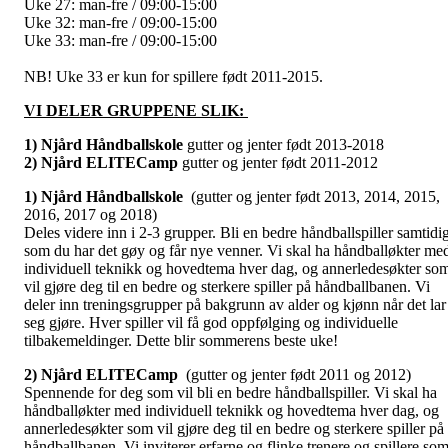
Uke 27: man-fre / 09:00-15:00
Uke 32: man-fre / 09:00-15:00
Uke 33: man-fre / 09:00-15:00
NB! Uke 33 er kun for spillere født 2011-2015.
VI DELER GRUPPENE SLIK:
1) Njård Håndballskole
gutter og jenter født 2013-2018
2) Njård ELITECamp
gutter og jenter født 2011-2012
1) Njård Håndballskole
(gutter og jenter født 2013, 2014, 2015,
2016, 2017 og 2018)
Deles videre inn i 2-3 grupper. Bli en bedre håndballspiller samtidi
som du har det gøy og får nye venner. Vi skal ha håndballøkter me
individuell teknikk og hovedtema hver dag, og annerledesøkter so
vil gjøre deg til en bedre og sterkere spiller på håndballbanen. Vi
deler inn treningsgrupper på bakgrunn av alder og kjønn når det lar
seg gjøre. Hver spiller vil få god oppfølging og individuelle
tilbakemeldinger. Dette blir sommerens beste uke!
2) Njård ELITECamp
(gutter og jenter født 2011 og 2012)
Spennende for deg som vil bli en bedre håndballspiller. Vi skal ha
håndballøkter med individuell teknikk og hovedtema hver dag, og
annerledesøkter som vil gjøre deg til en bedre og sterkere spiller på
håndballbanen. Vi inviterer erfarne og flinke trenere og spillere so