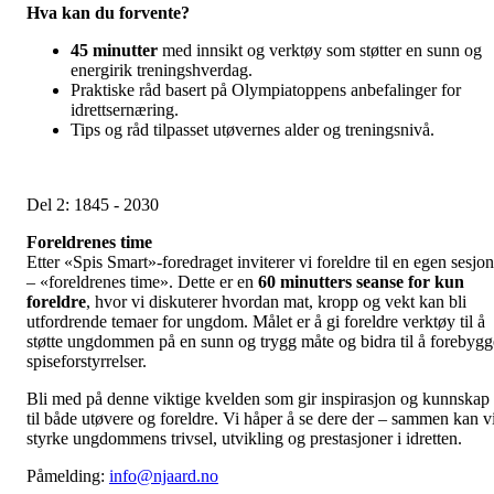
Hva kan du forvente?
45 minutter
med innsikt og verktøy som støtter en sunn og
energirik treningshverdag.
Praktiske råd basert på Olympiatoppens anbefalinger for
idrettsernæring.
Tips og råd tilpasset utøvernes alder og treningsnivå.
Del 2: 1845 - 2030
Foreldrenes time
Etter «Spis Smart»-foredraget inviterer vi foreldre til en egen sesjon
– «foreldrenes time». Dette er en
60 minutters seanse for kun
foreldre
, hvor vi diskuterer hvordan mat, kropp og vekt kan bli
utfordrende temaer for ungdom. Målet er å gi foreldre verktøy til å
støtte ungdommen på en sunn og trygg måte og bidra til å forebygg
spiseforstyrrelser.
Bli med på denne viktige kvelden som gir inspirasjon og kunnskap
til både utøvere og foreldre. Vi håper å se dere der – sammen kan v
styrke ungdommens trivsel, utvikling og prestasjoner i idretten.
Påmelding:
info@njaard.no