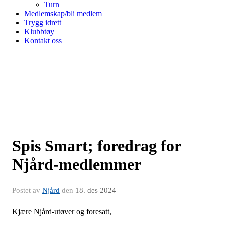
Turn
Medlemskap/bli medlem
Trygg idrett
Klubbtøy
Kontakt oss
Spis Smart; foredrag for
Njård-medlemmer
Postet av
Njård
den
18. des 2024
Kjære Njård-utøver og foresatt,