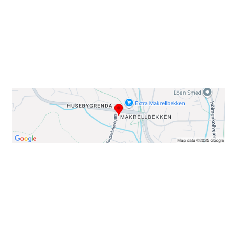
E-post: info@njaard.no
Telefon:
23 22 22 50
Organisasjonsnummer: 971435577
Her finner du oss