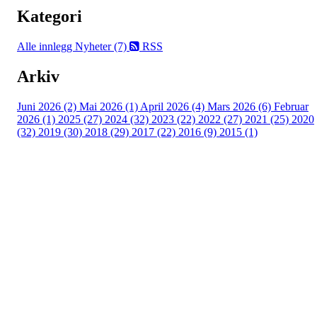
Kategori
Alle innlegg
Nyheter (7)
RSS
Arkiv
Juni 2026 (2)
Mai 2026 (1)
April 2026 (4)
Mars 2026 (6)
Februar
2026 (1)
2025 (27)
2024 (32)
2023 (22)
2022 (27)
2021 (25)
2020
(32)
2019 (30)
2018 (29)
2017 (22)
2016 (9)
2015 (1)
Velkommen til Njård
Sammen blir vi best!
Sørkedalsveien 106,
0378 Oslo