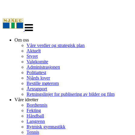
Veksle
navigasjon
Om oss
Våre verdier og strategisk plan
Aktuelt
Styret
Valgkomite
Administrasjonen
Politiattest
Njårds lover
Bestille møterom
Årsrapport
Retningslinjer for publisering av bilder og film
Våre idretter
Bordtennis
Fekting
Håndball
Langrenn
Rytmisk gymnastikk
Tennis