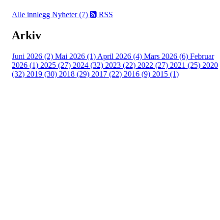
Alle innlegg
Nyheter (7)
RSS
Arkiv
Juni 2026 (2)
Mai 2026 (1)
April 2026 (4)
Mars 2026 (6)
Februar
2026 (1)
2025 (27)
2024 (32)
2023 (22)
2022 (27)
2021 (25)
2020
(32)
2019 (30)
2018 (29)
2017 (22)
2016 (9)
2015 (1)
Velkommen til Njård
Sammen blir vi best!
Sørkedalsveien 106,
0378 Oslo
E-post: info@njaard.no