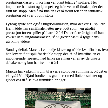
prestasjonsklasse 3, hvor han var blant totalt 24 spillere. Her
imponerte han stort og kjempet seg hele veien til finalen, der det til
slutt ble stopp. Men å nå finalen i et så sterkt felt er en fantastisk
prestasjon og vi er utrolig stolte!
Lørdag spilte han også i ungdomsklassen, hvor det var 15 spillere.
Her nådde han semifinalen etter mye godt spill – en utrolig
prestasjon for en spiller på bare 12 år! Det er flere år igjen til han
vokser ut av ungdomsklassen, så vi gleder oss til å følge hans
utvikling videre.
Søndag deltok Marcus i en tredje klasse og nådde kvartfinalen, hvo
han leverte flott spill før det ble stopp der. Å nå kvartfinalen er
imponerende, spesielt med tanke på at han var en av de yngste
deltakerne og kun har trent i ett år!
Marcus har virkelig grunn til å være stolt over sin innsats, og det er
vi også! Vi i Njård bordtennis gratulerer med flotte resultater og
gleder oss til å se hva framtiden bringer!