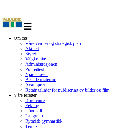
Veksle
navigasjon
Om oss
Våre verdier og strategisk plan
Aktuelt
Styret
Valgkomite
Administrasjonen
Politiattest
Njårds lover
Bestille møterom
Årsrapport
Retningslinjer for publisering av bilder og film
Våre idretter
Bordtennis
Fekting
Håndball
Langrenn
Rytmisk gymnastikk
Tennis