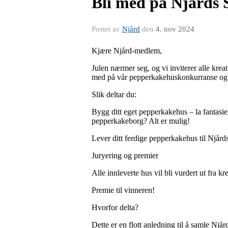
Bli med på Njårds
Postet av
Njård
den
4. nov 2024
Kjære Njård-medlem,
Julen nærmer seg, og vi inviterer alle kreat
med på vår pepperkakehuskonkurranse og få
Slik deltar du:
Bygg ditt eget pepperkakehus – la fantasie
pepperkakeborg? Alt er mulig!
Lever ditt ferdige pepperkakehus til Njår
Juryering og premier
Alle innleverte hus vil bli vurdert ut fra k
Premie til vinneren!
Hvorfor delta?
Dette er en flott anledning til å samle Njård