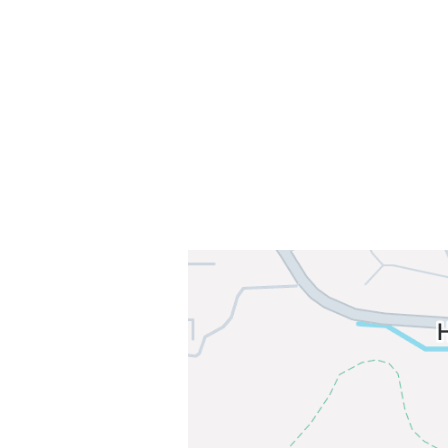
Sørkedalsveien 106,
0378 Oslo
E-post: info@njaard.no
Telefon:
23 22 22 50
Organisasjonsnummer: 971435577
Her finner du oss