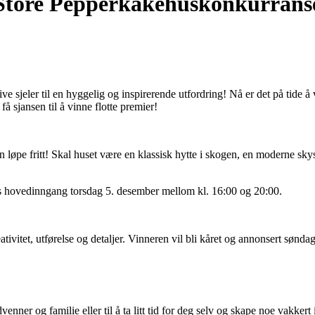
 Store Pepperkakehuskonkurrans
ive sjeler til en hyggelig og inspirerende utfordring! Nå er det på tide å 
 sjansen til å vinne flotte premier!
n løpe fritt! Skal huset være en klassisk hytte i skogen, en moderne sky
ds hovedinngang torsdag 5. desember mellom kl. 16:00 og 20:00.
reativitet, utførelse og detaljer. Vinneren vil bli kåret og annonsert sønd
venner og familie eller til å ta litt tid for deg selv og skape noe vakkert