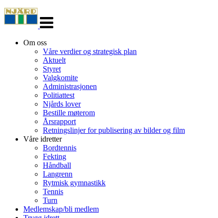
Veksle
navigasjon
Om oss
Våre verdier og strategisk plan
Aktuelt
Styret
Valgkomite
Administrasjonen
Politiattest
Njårds lover
Bestille møterom
Årsrapport
Retningslinjer for publisering av bilder og film
Våre idretter
Bordtennis
Fekting
Håndball
Langrenn
Rytmisk gymnastikk
Tennis
Turn
Medlemskap/bli medlem
Trygg idrett