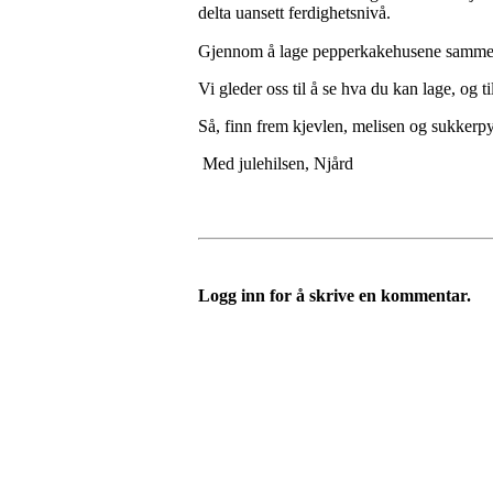
delta uansett ferdighetsnivå.
Gjennom å lage pepperkakehusene sammen s
Vi gleder oss til å se hva du kan lage, og 
Så, finn frem kjevlen, melisen og sukkerpy
Med julehilsen, Njård
Logg inn for å skrive en kommentar.
Velkommen til Njård
Sammen blir vi best!