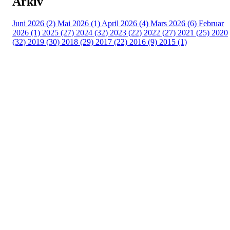
Arkiv
Juni 2026 (2)
Mai 2026 (1)
April 2026 (4)
Mars 2026 (6)
Februar
2026 (1)
2025 (27)
2024 (32)
2023 (22)
2022 (27)
2021 (25)
2020
(32)
2019 (30)
2018 (29)
2017 (22)
2016 (9)
2015 (1)
Velkommen til Njård
Sammen blir vi best!
Sørkedalsveien 106,
0378 Oslo
E-post: info@njaard.no
Telefon:
23 22 22 50
Organisasjonsnummer: 971435577