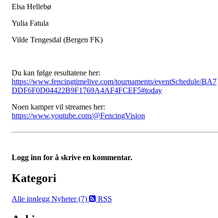
Elsa Hellebø
Yulia Fatula
Vilde Tengesdal (Bergen FK)
Du kan følge resultatene her:
https://www.fencingtimelive.com/tournaments/eventSchedule/BA7
DDF6F0D04422B9F1769A4AF4FCEF5#today
Noen kamper vil streames her:
https://www.youtube.com/@FencingVision
Logg inn for å skrive en kommentar.
Kategori
Alle innlegg
Nyheter (7)
RSS