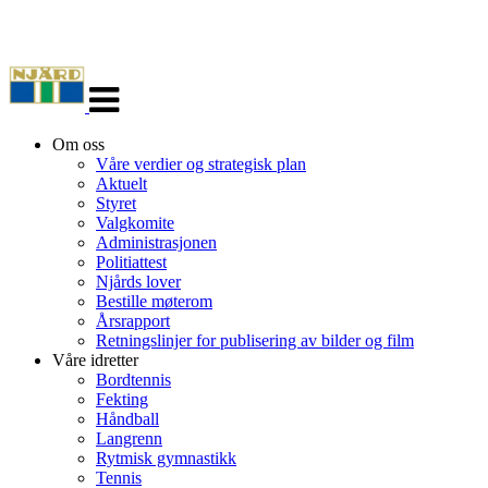
Veksle
navigasjon
Om oss
Våre verdier og strategisk plan
Aktuelt
Styret
Valgkomite
Administrasjonen
Politiattest
Njårds lover
Bestille møterom
Årsrapport
Retningslinjer for publisering av bilder og film
Våre idretter
Bordtennis
Fekting
Håndball
Langrenn
Rytmisk gymnastikk
Tennis