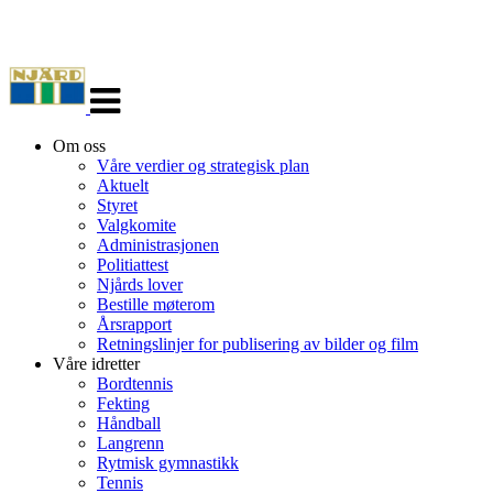
Veksle
navigasjon
Om oss
Våre verdier og strategisk plan
Aktuelt
Styret
Valgkomite
Administrasjonen
Politiattest
Njårds lover
Bestille møterom
Årsrapport
Retningslinjer for publisering av bilder og film
Våre idretter
Bordtennis
Fekting
Håndball
Langrenn
Rytmisk gymnastikk
Tennis