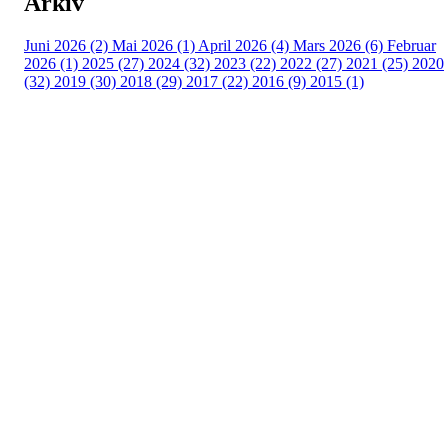
Arkiv
Juni 2026 (2)
Mai 2026 (1)
April 2026 (4)
Mars 2026 (6)
Februar
2026 (1)
2025 (27)
2024 (32)
2023 (22)
2022 (27)
2021 (25)
2020
(32)
2019 (30)
2018 (29)
2017 (22)
2016 (9)
2015 (1)
Velkommen til Njård
Sammen blir vi best!
Sørkedalsveien 106,
0378 Oslo
E-post: info@njaard.no
Telefon:
23 22 22 50
Organisasjonsnummer: 971435577