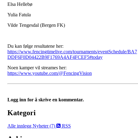
Elsa Hellebø
Yulia Fatula
Vilde Tengesdal (Bergen FK)
Du kan følge resultatene her:
https://www.fencingtimelive.com/tournaments/eventSchedule/BA7
DDF6F0D04422B9F1769A4AF4FCEF5#today
Noen kamper vil streames her:
https://www.youtube.com/@FencingVision
Logg inn for å skrive en kommentar.
Kategori
Alle innlegg
Nyheter (7)
RSS