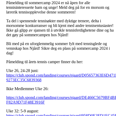
Påmelding til sommercamp 2024 er nå åpen for alle
tennisinteresserte barn og unge! Meld deg på for en morsom og
lærerik tennisopplevelse denne sommeren!
Ta del i spennende tennisøkter med dyktige trenere, delta i
morsomme konkurranser og bli kjent med andre tennisentusiaster!
Ikke gå glipp av sjansen til å utvikle tennisferdighetene dine og ha
det gøy på sommercampen hos Njård!
Bli med på en uforglemmelig sommer fylt med tennisglede og
vennskap hos Njård! Sikre deg en plass på sommercamp 2024 i
dag!
Påmelding til årets tennis camper finner du her:
Uke 26, 24-28 juni:
https://club.spond.com/landing/courses/njaard/D05657363E6D471
9273EC35C6839368
Ikke Medlemmer Uke 26:
https://club.spond.com/landing/courses/njaard/DE466C5679BF4B
F82A9D71F48E3916F
Uke 32: 5-9 august:
https://club.spond.com/landing/courses/njaard/958D0E3FD1EC45