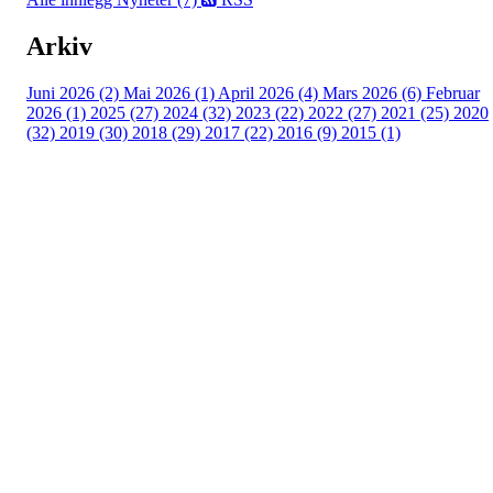
Arkiv
Juni 2026 (2)
Mai 2026 (1)
April 2026 (4)
Mars 2026 (6)
Februar
2026 (1)
2025 (27)
2024 (32)
2023 (22)
2022 (27)
2021 (25)
2020
(32)
2019 (30)
2018 (29)
2017 (22)
2016 (9)
2015 (1)
Velkommen til Njård
Sammen blir vi best!
Sørkedalsveien 106,
0378 Oslo
E-post: info@njaard.no
Telefon:
23 22 22 50