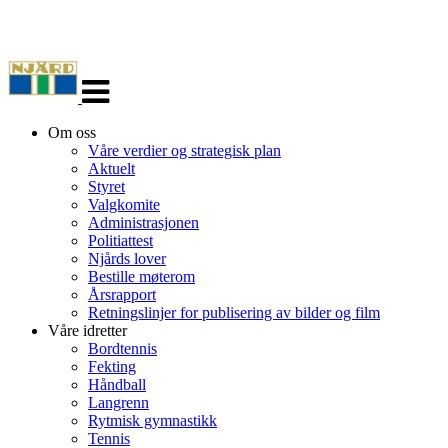
Veksle
navigasjon
Om oss
Våre verdier og strategisk plan
Aktuelt
Styret
Valgkomite
Administrasjonen
Politiattest
Njårds lover
Bestille møterom
Årsrapport
Retningslinjer for publisering av bilder og film
Våre idretter
Bordtennis
Fekting
Håndball
Langrenn
Rytmisk gymnastikk
Tennis