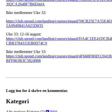
392CA2648F7B6D44A
Ikke medlemmer Uke 32:
https://club.spond.com/landing/courses/njaard/59CB25E7A55E4E
5A0949841A621D035
Uke 33: 12-16 august:
https://club.spond.com/landing/courses/njaard/DA4C1EE41DCB4
CBB3784311EB0D74C9
Ikke medlemmer Uke 33:
https://club.spond.com/landing/courses/njaard/4F668FB0D12041
BFF863B3C5824908
Logg inn for å skrive en kommentar.
Kategori
Alle innlegg
Nyheter (7)
RSS