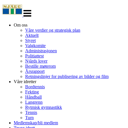
Veksle
navigasjon
Om oss
Våre verdier og strategisk plan
Aktuelt
Styret
Valgkomite
Administrasjonen
Politiattest
Njårds lover
Bestille møterom
Årsrapport
Retningslinjer for publisering av bilder og film
Våre idretter
Bordtennis
Fekting
Håndball
Langrenn
Rytmisk gymnastikk
Tennis
Turn
Medlemskap/bli medlem
Trygg idrett