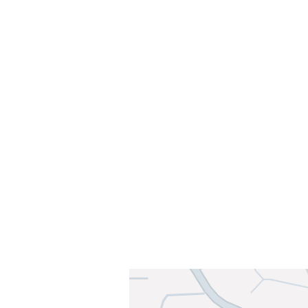
Velkommen til Njård
Sammen blir vi best!
Sørkedalsveien 106,
0378 Oslo
E-post: info@njaard.no
Telefon:
23 22 22 50
Organisasjonsnummer: 971435577
Her finner du oss