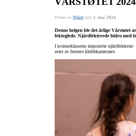
VÅRSTØTET 2024
Postet av
Njård
den
3. mar 2024
Denne helgen ble det årlige Vårstøtet ar
fekteglede. Njårdfekterede bidro med fe
I kvinneklassene imponerte njårdfekterne 
seier av hennes klubbkamerater.