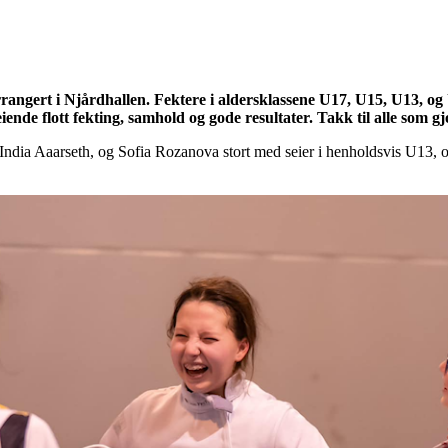
rangert i Njårdhallen. Fektere i aldersklassene U17, U15, U13, og U
iende flott fekting, samhold og gode resultater. Takk til alle som 
India Aaarseth, og Sofia Rozanova stort med seier i henholdsvis U13, 