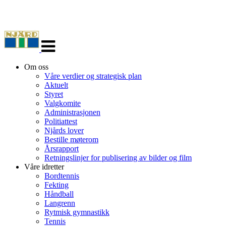
Veksle
navigasjon
Om oss
Våre verdier og strategisk plan
Aktuelt
Styret
Valgkomite
Administrasjonen
Politiattest
Njårds lover
Bestille møterom
Årsrapport
Retningslinjer for publisering av bilder og film
Våre idretter
Bordtennis
Fekting
Håndball
Langrenn
Rytmisk gymnastikk
Tennis