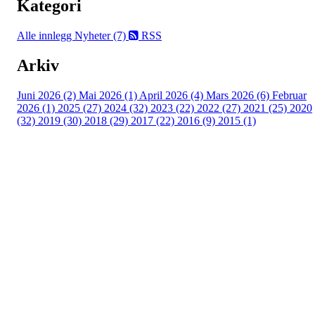
Kategori
Alle innlegg
Nyheter (7)
RSS
Arkiv
Juni 2026 (2)
Mai 2026 (1)
April 2026 (4)
Mars 2026 (6)
Februar
2026 (1)
2025 (27)
2024 (32)
2023 (22)
2022 (27)
2021 (25)
2020
(32)
2019 (30)
2018 (29)
2017 (22)
2016 (9)
2015 (1)
Velkommen til Njård
Sammen blir vi best!
Sørkedalsveien 106,
0378 Oslo