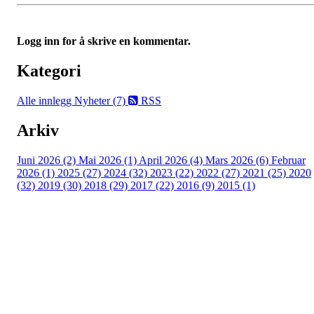
Logg inn for å skrive en kommentar.
Kategori
Alle innlegg
Nyheter (7)
RSS
Arkiv
Juni 2026 (2)
Mai 2026 (1)
April 2026 (4)
Mars 2026 (6)
Februar
2026 (1)
2025 (27)
2024 (32)
2023 (22)
2022 (27)
2021 (25)
2020
(32)
2019 (30)
2018 (29)
2017 (22)
2016 (9)
2015 (1)
Velkommen til Njård
Sammen blir vi best!