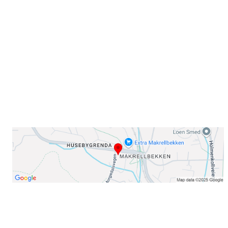
Sørkedalsveien 106,
0378 Oslo
E-post: info@njaard.no
Telefon:
23 22 22 50
Organisasjonsnummer: 971435577
Her finner du oss