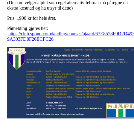
(De som velger alpint som eget alternativ februar må påregne en
ekstra kostnad og ha utsyr til dette)
Pris: 1900 kr for hele året.
Påmelding gjøres her:
https://club.spond.com/landing/courses/njaard/67E8578F9D2D49
9A303FD8F26ECFC26