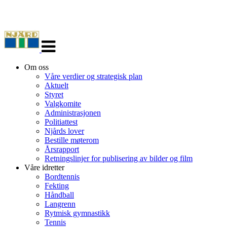
Veksle
navigasjon
Om oss
Våre verdier og strategisk plan
Aktuelt
Styret
Valgkomite
Administrasjonen
Politiattest
Njårds lover
Bestille møterom
Årsrapport
Retningslinjer for publisering av bilder og film
Våre idretter
Bordtennis
Fekting
Håndball
Langrenn
Rytmisk gymnastikk
Tennis