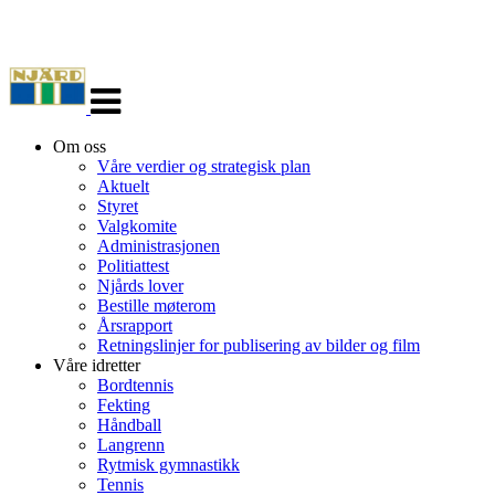
Veksle
navigasjon
Om oss
Våre verdier og strategisk plan
Aktuelt
Styret
Valgkomite
Administrasjonen
Politiattest
Njårds lover
Bestille møterom
Årsrapport
Retningslinjer for publisering av bilder og film
Våre idretter
Bordtennis
Fekting
Håndball
Langrenn
Rytmisk gymnastikk
Tennis