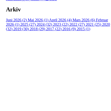
Arkiv
Juni 2026 (2)
Mai 2026 (1)
April 2026 (4)
Mars 2026 (6)
Februar
2026 (1)
2025 (27)
2024 (32)
2023 (22)
2022 (27)
2021 (25)
2020
(32)
2019 (30)
2018 (29)
2017 (22)
2016 (9)
2015 (1)
Velkommen til Njård
Sammen blir vi best!
Sørkedalsveien 106,
0378 Oslo
E-post: info@njaard.no
Telefon:
23 22 22 50