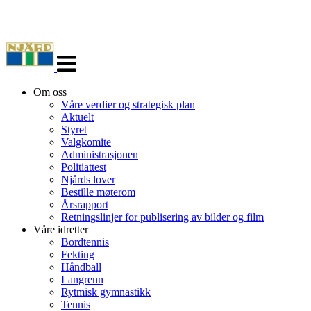
Veksle
navigasjon
Om oss
Våre verdier og strategisk plan
Aktuelt
Styret
Valgkomite
Administrasjonen
Politiattest
Njårds lover
Bestille møterom
Årsrapport
Retningslinjer for publisering av bilder og film
Våre idretter
Bordtennis
Fekting
Håndball
Langrenn
Rytmisk gymnastikk
Tennis