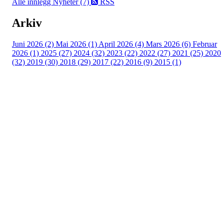
Alle innlegg
Nyheter (7)
RSS
Arkiv
Juni 2026 (2)
Mai 2026 (1)
April 2026 (4)
Mars 2026 (6)
Februar
2026 (1)
2025 (27)
2024 (32)
2023 (22)
2022 (27)
2021 (25)
2020
(32)
2019 (30)
2018 (29)
2017 (22)
2016 (9)
2015 (1)
Velkommen til Njård
Sammen blir vi best!
Sørkedalsveien 106,
0378 Oslo
E-post: info@njaard.no
Telefon:
23 22 22 50