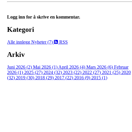
Logg inn for å skrive en kommentar.
Kategori
Alle innlegg
Nyheter (7)
RSS
Arkiv
Juni 2026 (2)
Mai 2026 (1)
April 2026 (4)
Mars 2026 (6)
Februar
2026 (1)
2025 (27)
2024 (32)
2023 (22)
2022 (27)
2021 (25)
2020
(32)
2019 (30)
2018 (29)
2017 (22)
2016 (9)
2015 (1)
Velkommen til Njård
Sammen blir vi best!