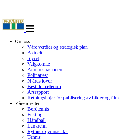
Veksle
navigasjon
Om oss
Våre verdier og strategisk plan
Aktuelt
Styret
Valgkomite
Administrasjonen
Politiattest
Njårds lover
Bestille møterom
Årsrapport
Retningslinjer for publisering av bilder og film
Våre idretter
Bordtennis
Fekting
Håndball
Langrenn
Rytmisk gymnastikk
Tennis