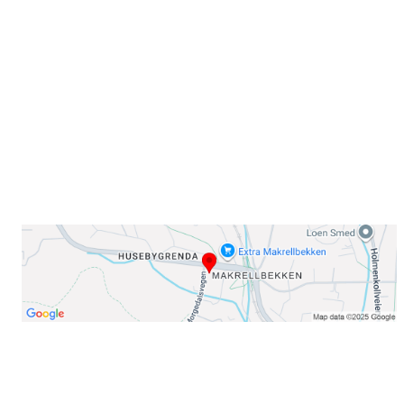
Sørkedalsveien 106,
0378 Oslo
E-post: info@njaard.no
Telefon:
23 22 22 50
Organisasjonsnummer: 971435577
Her finner du oss