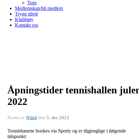
Turn
Medlemskap/bli medlem
Trygg idrett
Klubbtøy
Kontakt oss
Åpningstider tennishallen jule
2022
Postet av
Njård
den
5. des 2022
Tennisbanene bookes via Sporty og er tilgjenglige i følgende
tidspunkt: