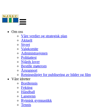
Veksle
navigasjon
Om oss
Våre verdier og strategisk plan
Aktuelt
Styret
Valgkomite
Administrasjonen
Politiattest
Njårds lover
Bestille møterom
Årsrapport
Retningslinjer for publisering av bilder og film
Våre idretter
Bordtennis
Fekting
Håndball
Langrenn
Rytmisk gymnastikk
Tennis