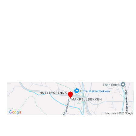
Sammen blir vi best!
Sørkedalsveien 106,
0378 Oslo
E-post: info@njaard.no
Telefon:
23 22 22 50
Organisasjonsnummer: 971435577
Her finner du oss