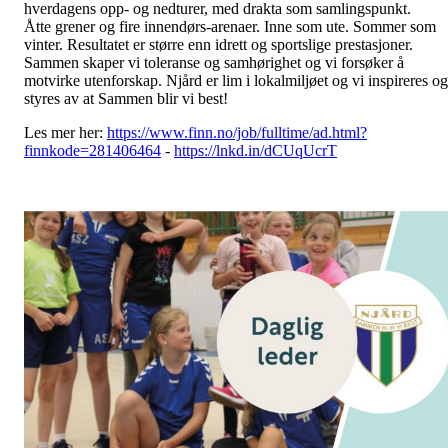
hverdagens opp- og nedturer, med drakta som samlingspunkt.
Åtte grener og fire innendørs-arenaer. Inne som ute. Sommer som
vinter. Resultatet er større enn idrett og sportslige prestasjoner.
Sammen skaper vi toleranse og samhørighet og vi forsøker å
motvirke utenforskap. Njård er lim i lokalmiljøet og vi inspireres og
styres av at Sammen blir vi best!
Les mer her:
https://www.finn.no/job/fulltime/ad.html?
finnkode=281406464
-
https://lnkd.in/dCUqUcrT