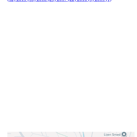
Velkommen til Njård
Sammen blir vi best!
Sørkedalsveien 106,
0378 Oslo
E-post: info@njaard.no
Telefon:
23 22 22 50
Organisasjonsnummer: 971435577
Her finner du oss