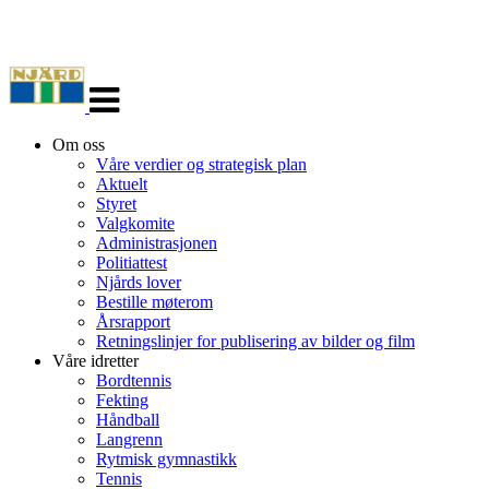
Veksle
navigasjon
Om oss
Våre verdier og strategisk plan
Aktuelt
Styret
Valgkomite
Administrasjonen
Politiattest
Njårds lover
Bestille møterom
Årsrapport
Retningslinjer for publisering av bilder og film
Våre idretter
Bordtennis
Fekting
Håndball
Langrenn
Rytmisk gymnastikk
Tennis