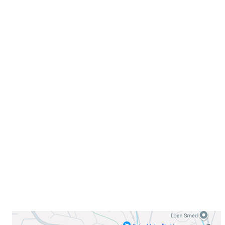
Velkommen til Njård
Sammen blir vi best!
Sørkedalsveien 106,
0378 Oslo
E-post: info@njaard.no
Telefon:
23 22 22 50
Organisasjonsnummer: 971435577
Her finner du oss