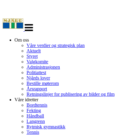
Veksle
navigasjon
Om oss
Våre verdier og strategisk plan
Aktuelt
Styret
Valgkomite
Administrasjonen
Politiattest
Njårds lover
Bestille møterom
Årsrapport
Retningslinjer for publisering av bilder og film
Våre idretter
Bordtennis
Fekting
Håndball
Langrenn
Rytmisk gymnastikk
Tennis