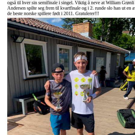
også til hver sin semifinale i singel. Viktig å neve at William Grønli
Andersen spilte seg frem til kvartfinale og i 2. runde slo han ut en a
de beste norske spillere født i 2011. Gratulerer!!!