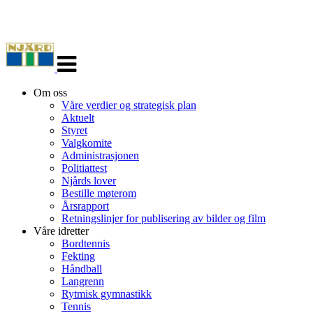
Veksle
navigasjon
Om oss
Våre verdier og strategisk plan
Aktuelt
Styret
Valgkomite
Administrasjonen
Politiattest
Njårds lover
Bestille møterom
Årsrapport
Retningslinjer for publisering av bilder og film
Våre idretter
Bordtennis
Fekting
Håndball
Langrenn
Rytmisk gymnastikk
Tennis