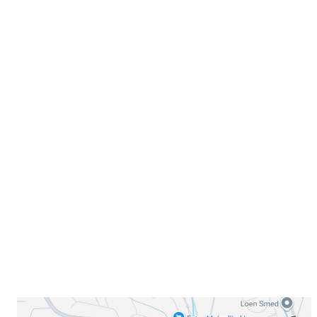
Velkommen til Njård
Sammen blir vi best!
Sørkedalsveien 106,
0378 Oslo
E-post: info@njaard.no
Telefon:
23 22 22 50
Organisasjonsnummer: 971435577
Her finner du oss