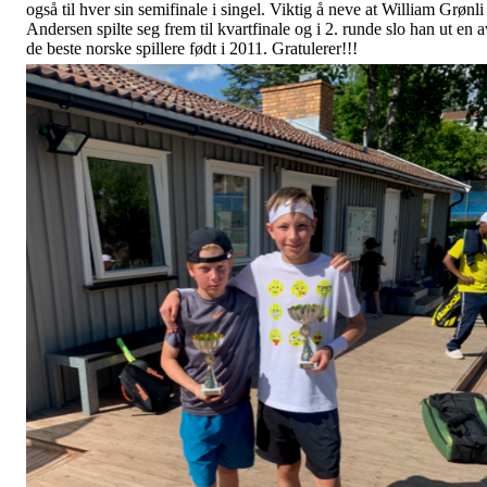
også til hver sin semifinale i singel. Viktig å neve at William Grønli
Andersen spilte seg frem til kvartfinale og i 2. runde slo han ut en a
de beste norske spillere født i 2011. Gratulerer!!!