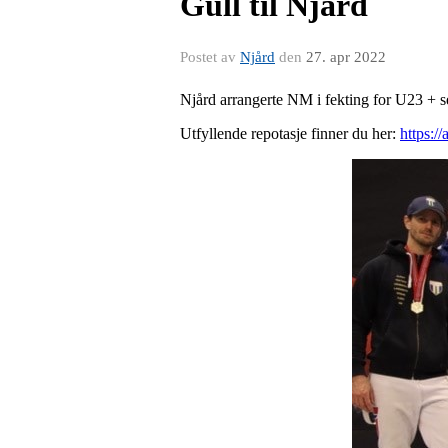
Gull til Njård
Postet av
Njård
den
27. apr 2022
Njård arrangerte NM i fekting for U23 + se
Utfyllende repotasje finner du her:
https:/