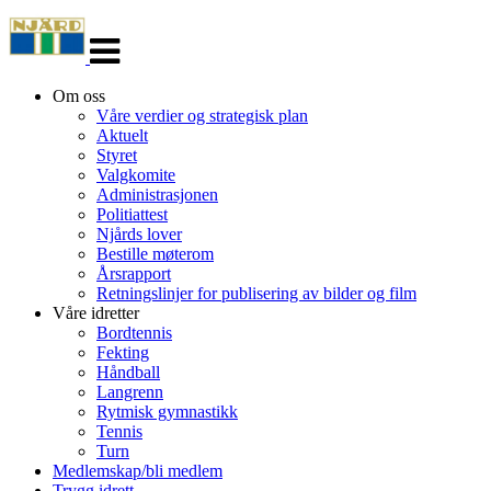
Veksle
navigasjon
Om oss
Våre verdier og strategisk plan
Aktuelt
Styret
Valgkomite
Administrasjonen
Politiattest
Njårds lover
Bestille møterom
Årsrapport
Retningslinjer for publisering av bilder og film
Våre idretter
Bordtennis
Fekting
Håndball
Langrenn
Rytmisk gymnastikk
Tennis
Turn
Medlemskap/bli medlem
Trygg idrett