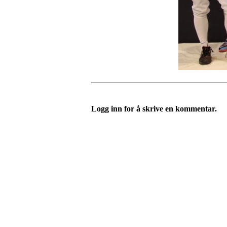
Logg inn for å skrive en kommentar.
Velkommen til Njård
Sammen blir vi best!
Sørkedalsveien 106,