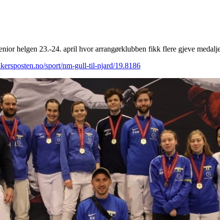
nior helgen 23.-24. april hvor arrangørklubben fikk flere gjeve medalje
/akersposten.no/sport/nm-gull-til-njard/19.8186