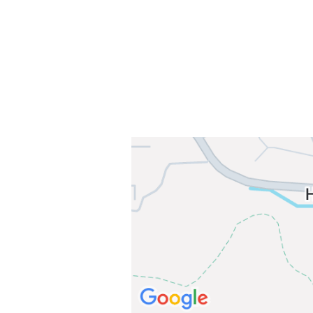
0378 Oslo
E-post: info@njaard.no
Telefon:
23 22 22 50
Organisasjonsnummer: 971435577
Her finner du oss