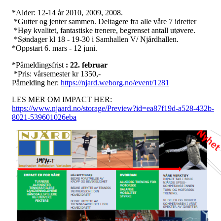
*Alder: 12-14 år 2010, 2009, 2008.
*Gutter og jenter sammen. Deltagere fra alle våre 7 idretter
*Høy kvalitet, fantastiske trenere, begrenset antall utøvere.
*Søndager kl 18 - 19-30 i Samhallen V/ Njårdhallen.
*Oppstart 6. mars - 12 juni.
*Påmeldingsfrist
: 22. februar
*Pris: vårsemester kr 1350,-
Påmelding her:
https://njard.weborg.no/event/1281
LES MER OM IMPACT HER:
https://www.njaard.no/storage/Preview?id=ea87f19d-a528-432b-
8021-539601026eba