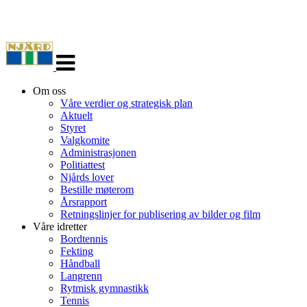
Veksle
navigasjon
Om oss
Våre verdier og strategisk plan
Aktuelt
Styret
Valgkomite
Administrasjonen
Politiattest
Njårds lover
Bestille møterom
Årsrapport
Retningslinjer for publisering av bilder og film
Våre idretter
Bordtennis
Fekting
Håndball
Langrenn
Rytmisk gymnastikk
Tennis