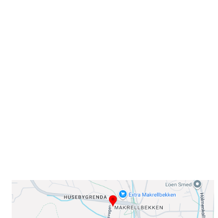
Velkommen til Njård
Sammen blir vi best!
Sørkedalsveien 106,
0378 Oslo
E-post: info@njaard.no
Telefon:
23 22 22 50
Organisasjonsnummer: 971435577
Her finner du oss