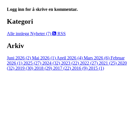
Logg inn for å skrive en kommentar.
Kategori
Alle innlegg
Nyheter (7)
RSS
Arkiv
Juni 2026 (2)
Mai 2026 (1)
April 2026 (4)
Mars 2026 (6)
Februar
2026 (1)
2025 (27)
2024 (32)
2023 (22)
2022 (27)
2021 (25)
2020
(32)
2019 (30)
2018 (29)
2017 (22)
2016 (9)
2015 (1)
Velkommen til Njård
Sammen blir vi best!