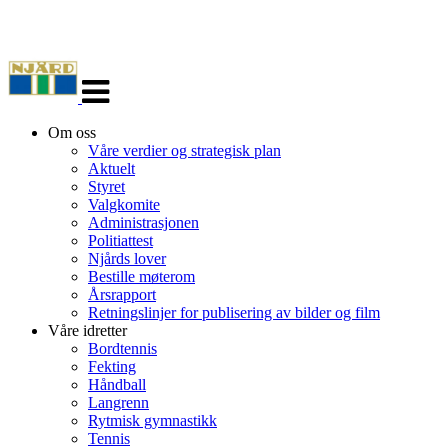
Veksle
navigasjon
Om oss
Våre verdier og strategisk plan
Aktuelt
Styret
Valgkomite
Administrasjonen
Politiattest
Njårds lover
Bestille møterom
Årsrapport
Retningslinjer for publisering av bilder og film
Våre idretter
Bordtennis
Fekting
Håndball
Langrenn
Rytmisk gymnastikk
Tennis