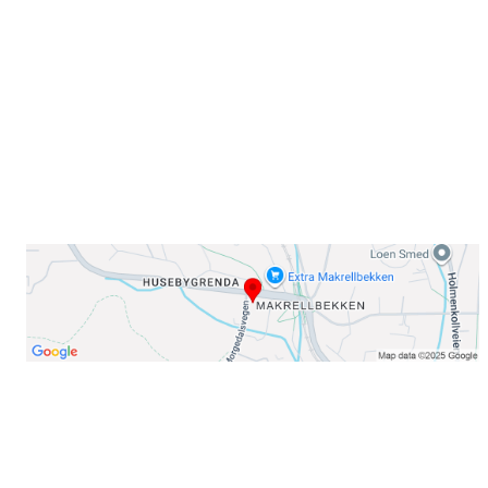
Sørkedalsveien 106,
0378 Oslo
E-post: info@njaard.no
Telefon:
23 22 22 50
Organisasjonsnummer: 971435577
Her finner du oss