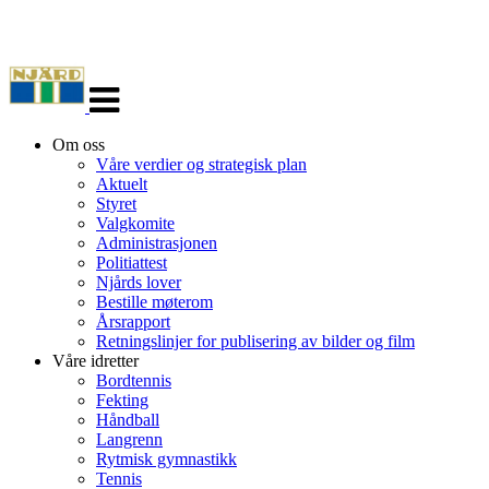
Veksle
navigasjon
Om oss
Våre verdier og strategisk plan
Aktuelt
Styret
Valgkomite
Administrasjonen
Politiattest
Njårds lover
Bestille møterom
Årsrapport
Retningslinjer for publisering av bilder og film
Våre idretter
Bordtennis
Fekting
Håndball
Langrenn
Rytmisk gymnastikk
Tennis