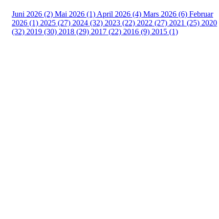
Juni 2026 (2)
Mai 2026 (1)
April 2026 (4)
Mars 2026 (6)
Februar
2026 (1)
2025 (27)
2024 (32)
2023 (22)
2022 (27)
2021 (25)
2020
(32)
2019 (30)
2018 (29)
2017 (22)
2016 (9)
2015 (1)
Velkommen til Njård
Sammen blir vi best!
Sørkedalsveien 106,
0378 Oslo
E-post: info@njaard.no
Telefon:
23 22 22 50
Organisasjonsnummer: 971435577