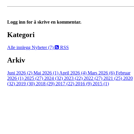
Logg inn for å skrive en kommentar.
Kategori
Alle innlegg
Nyheter (7)
RSS
Arkiv
Juni 2026 (2)
Mai 2026 (1)
April 2026 (4)
Mars 2026 (6)
Februar
2026 (1)
2025 (27)
2024 (32)
2023 (22)
2022 (27)
2021 (25)
2020
(32)
2019 (30)
2018 (29)
2017 (22)
2016 (9)
2015 (1)
Velkommen til Njård
Sammen blir vi best!