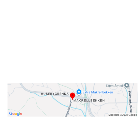
Sørkedalsveien 106,
0378 Oslo
E-post: info@njaard.no
Telefon:
23 22 22 50
Organisasjonsnummer: 971435577
Her finner du oss