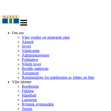
Veksle
navigasjon
Om oss
Våre verdier og strategisk plan
Aktuelt
Styret
Valgkomite
Administrasjonen
Politiattest
Njårds lover
Bestille møterom
Årsrapport
Retningslinjer for publisering av bilder og film
Våre idretter
Bordtennis
Fekting
Håndball
Langrenn
Rytmisk gymnastikk
Tennis