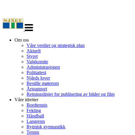
Veksle
navigasjon
Om oss
Våre verdier og strategisk plan
Aktuelt
Styret
Valgkomite
Administrasjonen
Politiattest
Njårds lover
Bestille møterom
Årsrapport
Retningslinjer for publisering av bilder og film
Våre idretter
Bordtennis
Fekting
Håndball
Langrenn
Rytmisk gymnastikk
Tennis