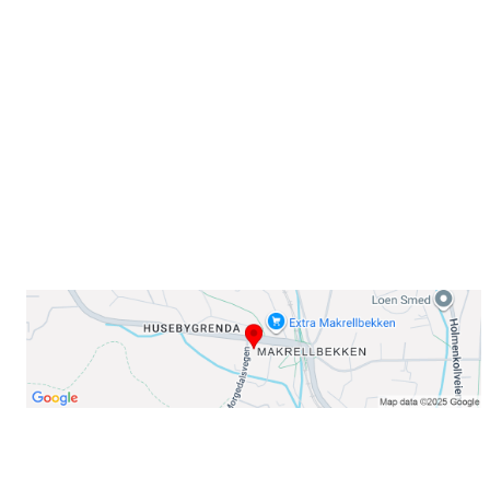
Sørkedalsveien 106,
0378 Oslo
E-post: info@njaard.no
Telefon:
23 22 22 50
Organisasjonsnummer: 971435577
Her finner du oss