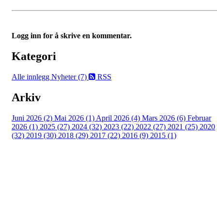
Logg inn for å skrive en kommentar.
Kategori
Alle innlegg
Nyheter (7)
RSS
Arkiv
Juni 2026 (2)
Mai 2026 (1)
April 2026 (4)
Mars 2026 (6)
Februar
2026 (1)
2025 (27)
2024 (32)
2023 (22)
2022 (27)
2021 (25)
2020
(32)
2019 (30)
2018 (29)
2017 (22)
2016 (9)
2015 (1)
Velkommen til Njård
Sammen blir vi best!