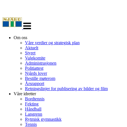
Veksle
navigasjon
Om oss
Våre verdier og strategisk plan
Aktuelt
Styret
Valgkomite
Administrasjonen
Politiattest
Njårds lover
Bestille møterom
Årsrapport
Retningslinjer for publisering av bilder og film
Våre idretter
Bordtennis
Fekting
Håndball
Langrenn
Rytmisk gymnastikk
Tennis