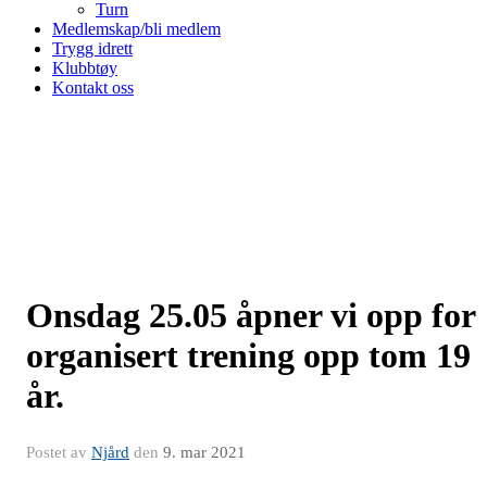
Turn
Medlemskap/bli medlem
Trygg idrett
Klubbtøy
Kontakt oss
Onsdag 25.05 åpner vi opp for
organisert trening opp tom 19
år.
Postet av
Njård
den
9. mar 2021