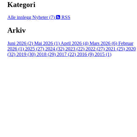
Kategori
Alle innlegg
Nyheter (7)
RSS
Arkiv
Juni 2026 (2)
Mai 2026 (1)
April 2026 (4)
Mars 2026 (6)
Februar
2026 (1)
2025 (27)
2024 (32)
2023 (22)
2022 (27)
2021 (25)
2020
(32)
2019 (30)
2018 (29)
2017 (22)
2016 (9)
2015 (1)
Velkommen til Njård
Sammen blir vi best!
Sørkedalsveien 106,
0378 Oslo