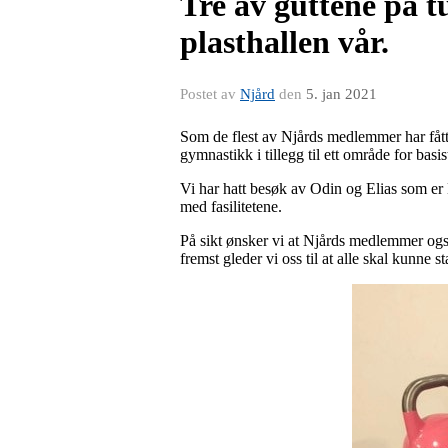
Tre av guttene på t
plasthallen vår.
Postet av
Njård
den
5. jan 2021
Som de flest av Njårds medlemmer har fått 
gymnastikk i tillegg til ett område for basi
Vi har hatt besøk av Odin og Elias som er 
med fasilitetene.
På sikt ønsker vi at Njårds medlemmer også
fremst gleder vi oss til at alle skal kunne s