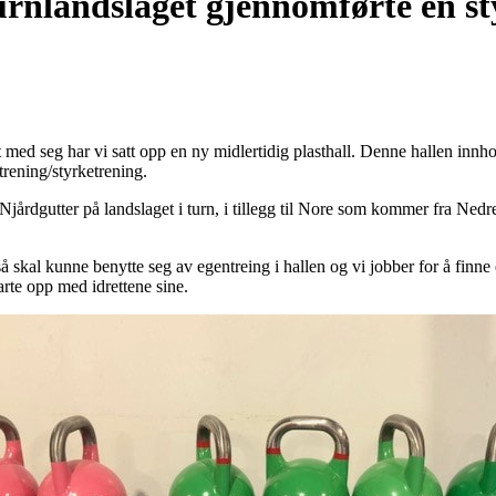
urnlandslaget gjennomførte en st
med seg har vi satt opp en ny midlertidig plasthall. Denne hallen innho
strening/styrketrening.
Njårdgutter på landslaget i turn, i tillegg til Nore som kommer fra Ne
 skal kunne benytte seg av egentreing i hallen og vi jobber for å finne
tarte opp med idrettene sine.