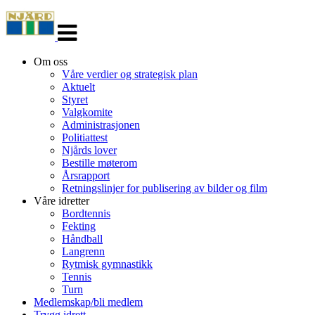
Veksle
navigasjon
Om oss
Våre verdier og strategisk plan
Aktuelt
Styret
Valgkomite
Administrasjonen
Politiattest
Njårds lover
Bestille møterom
Årsrapport
Retningslinjer for publisering av bilder og film
Våre idretter
Bordtennis
Fekting
Håndball
Langrenn
Rytmisk gymnastikk
Tennis
Turn
Medlemskap/bli medlem
Trygg idrett