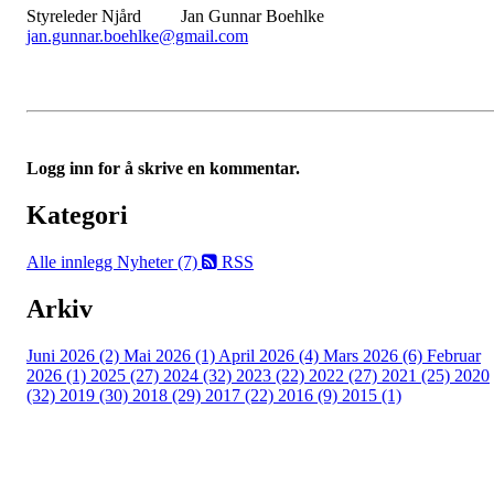
Styreleder Njård Jan Gunnar Boehlke
jan.gunnar.boehlke@gmail.com
Logg inn for å skrive en kommentar.
Kategori
Alle innlegg
Nyheter (7)
RSS
Arkiv
Juni 2026 (2)
Mai 2026 (1)
April 2026 (4)
Mars 2026 (6)
Februar
2026 (1)
2025 (27)
2024 (32)
2023 (22)
2022 (27)
2021 (25)
2020
(32)
2019 (30)
2018 (29)
2017 (22)
2016 (9)
2015 (1)