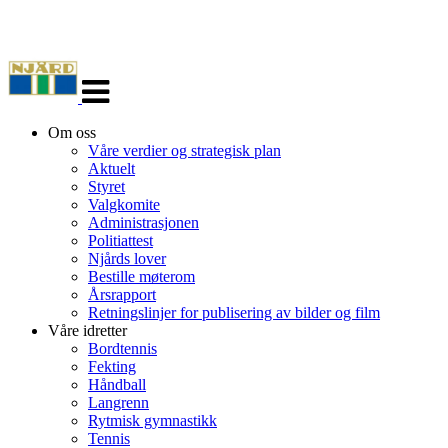
Veksle
navigasjon
Om oss
Våre verdier og strategisk plan
Aktuelt
Styret
Valgkomite
Administrasjonen
Politiattest
Njårds lover
Bestille møterom
Årsrapport
Retningslinjer for publisering av bilder og film
Våre idretter
Bordtennis
Fekting
Håndball
Langrenn
Rytmisk gymnastikk
Tennis