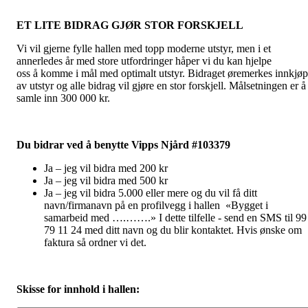
ET LITE BIDRAG GJØR STOR FORSKJELL
Vi vil gjerne fylle hallen med topp moderne utstyr, men i et
annerledes år med store utfordringer håper vi du kan hjelpe
oss å komme i mål med optimalt utstyr. Bidraget øremerkes innkjøp
av utstyr og alle bidrag vil gjøre en stor forskjell. Målsetningen er å
samle inn 300 000 kr.
Du bidrar ved å benytte Vipps Njård #103379
Ja – jeg vil bidra med 200 kr
Ja – jeg vil bidra med 500 kr
Ja – jeg vil bidra 5.000 eller mere og du vil få ditt
navn/firmanavn på en profilvegg i hallen «Bygget i
samarbeid med ….…….» I dette tilfelle - send en SMS til 99
79 11 24 med ditt navn og du blir kontaktet. Hvis ønske om
faktura så ordner vi det.
Skisse for innhold
i hallen: