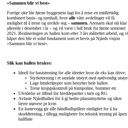
«Sammen blir vi best»
Forrige uke ble første byggestein lagt for å reise en midlertidig
kombinert basis- og turnhall, hvor
alle
våre avdelinger vil få
mulighet til å trene og utvikle seg –
sammen.
Arenaen skal stå klar
allerede i desember i år – og vil være i full bruk fra første semester
2021. Realiseringen av hallen kom etter 3 års målrettet arbeid, og v
håper den blir et solid fundament som et bevis på Njårds visjon
«Sammen blir vi best».
Slik kan hallen brukes:
Ideell for basistrening for alle idretter hvor de eks kan drive;
Styrketrening i et område utstyrt med nødvendig utstyr
Lage hinderløyper som benytter hele hallen
Trene kroppskontroll på trampoline, bommer etc
Utvidelse av tilbud for breddepartier i turn og RG
Avlaste Njårdhallen for å gi bedre plassutnyttelse og sikre
færre utøvere pr kvm
En kastevegg gir alle håndballspillere mulighet for å ha
skuddtrening, i tillegg muligheter for teknisk trening på åpen
hallflate