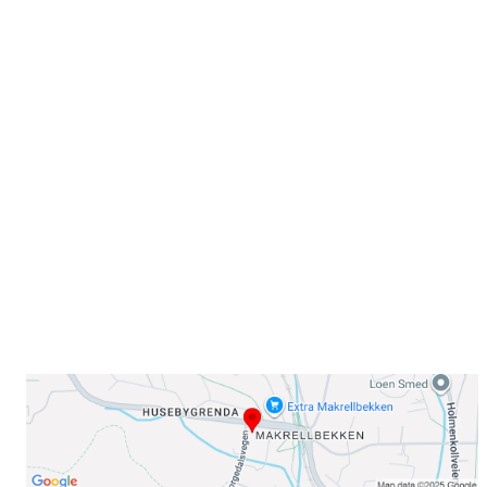
Velkommen til Njård
Sammen blir vi best!
Sørkedalsveien 106,
0378 Oslo
E-post: info@njaard.no
Telefon:
23 22 22 50
Organisasjonsnummer: 971435577
Her finner du oss