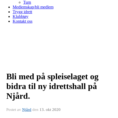
Turn
Medlemskap/bli medlem
Trygg idrett
Klubbtøy
Kontakt oss
Bli med på spleiselaget og
bidra til ny idrettshall på
Njård.
Postet av
Njård
den
13. okt 2020