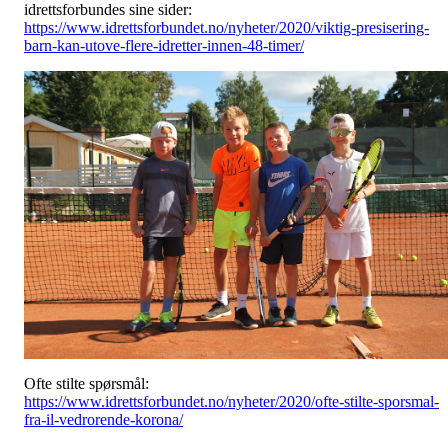
idrettsforbundes sine sider:
https://www.idrettsforbundet.no/nyheter/2020/viktig-presisering-
barn-kan-utove-flere-idretter-innen-48-timer/
Ofte stilte spørsmål:
https://www.idrettsforbundet.no/nyheter/2020/ofte-stilte-sporsmal-
fra-il-vedrorende-korona/