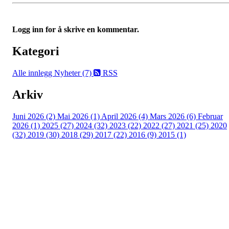
Logg inn for å skrive en kommentar.
Kategori
Alle innlegg
Nyheter (7)
RSS
Arkiv
Juni 2026 (2)
Mai 2026 (1)
April 2026 (4)
Mars 2026 (6)
Februar
2026 (1)
2025 (27)
2024 (32)
2023 (22)
2022 (27)
2021 (25)
2020
(32)
2019 (30)
2018 (29)
2017 (22)
2016 (9)
2015 (1)
Velkommen til Njård
Sammen blir vi best!