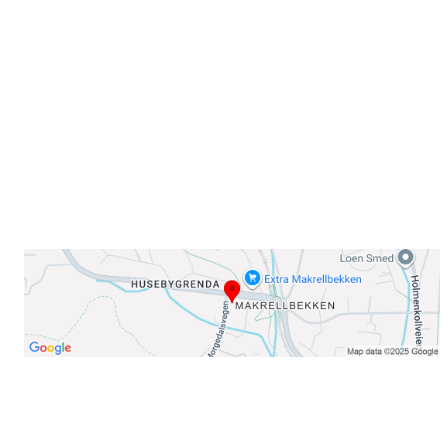
Sørkedalsveien 106,
0378 Oslo
E-post: info@njaard.no
Telefon:
23 22 22 50
Organisasjonsnummer: 971435577
Her finner du oss