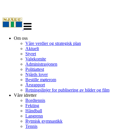
Veksle
navigasjon
Om oss
Våre verdier og strategisk plan
Aktuelt
Styret
Valgkomite
Administrasjonen
Politiattest
Njårds lover
Bestille møterom
Årsrapport
Retningslinjer for publisering av bilder og film
Våre idretter
Bordtennis
Fekting
Håndball
Langrenn
Rytmisk gymnastikk
Tennis