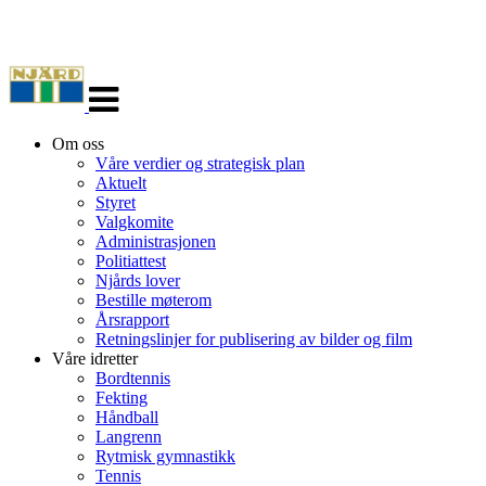
Veksle
navigasjon
Om oss
Våre verdier og strategisk plan
Aktuelt
Styret
Valgkomite
Administrasjonen
Politiattest
Njårds lover
Bestille møterom
Årsrapport
Retningslinjer for publisering av bilder og film
Våre idretter
Bordtennis
Fekting
Håndball
Langrenn
Rytmisk gymnastikk
Tennis