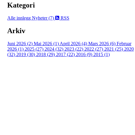
Kategori
Alle innlegg
Nyheter (7)
RSS
Arkiv
Juni 2026 (2)
Mai 2026 (1)
April 2026 (4)
Mars 2026 (6)
Februar
2026 (1)
2025 (27)
2024 (32)
2023 (22)
2022 (27)
2021 (25)
2020
(32)
2019 (30)
2018 (29)
2017 (22)
2016 (9)
2015 (1)
Velkommen til Njård
Sammen blir vi best!
Sørkedalsveien 106,
0378 Oslo