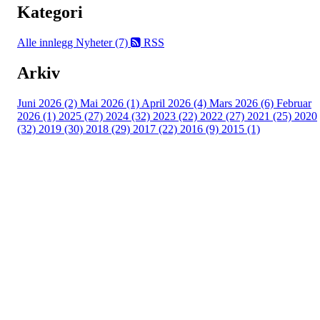
Kategori
Alle innlegg
Nyheter (7)
RSS
Arkiv
Juni 2026 (2)
Mai 2026 (1)
April 2026 (4)
Mars 2026 (6)
Februar
2026 (1)
2025 (27)
2024 (32)
2023 (22)
2022 (27)
2021 (25)
2020
(32)
2019 (30)
2018 (29)
2017 (22)
2016 (9)
2015 (1)
Velkommen til Njård
Sammen blir vi best!
Sørkedalsveien 106,
0378 Oslo