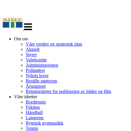
Veksle
navigasjon
Om oss
Våre verdier og strategisk plan
Aktuelt
Styret
Valgkomite
Administrasjonen
Politiattest
Njårds lover
Bestille møterom
Årsrapport
Retningslinjer for publisering av bilder og film
Våre idretter
Bordtennis
Fekting
Håndball
Langrenn
Rytmisk gymnastikk
Tennis