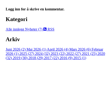
Logg inn for å skrive en kommentar.
Kategori
Alle innlegg
Nyheter (7)
RSS
Arkiv
Juni 2026 (2)
Mai 2026 (1)
April 2026 (4)
Mars 2026 (6)
Februar
2026 (1)
2025 (27)
2024 (32)
2023 (22)
2022 (27)
2021 (25)
2020
(32)
2019 (30)
2018 (29)
2017 (22)
2016 (9)
2015 (1)
Velkommen til Njård
Sammen blir vi best!