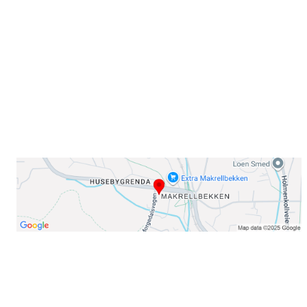
Sørkedalsveien 106,
0378 Oslo
E-post: info@njaard.no
Telefon:
23 22 22 50
Organisasjonsnummer: 971435577
Her finner du oss