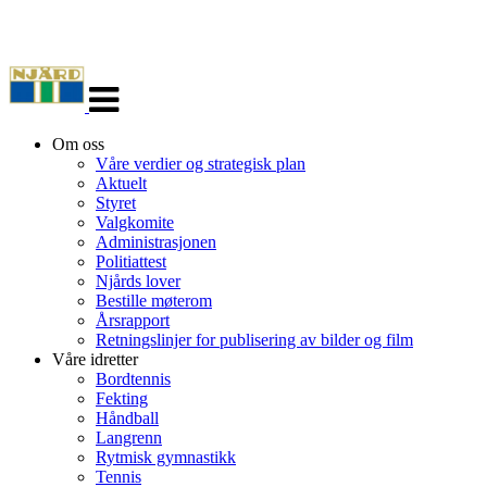
Veksle
navigasjon
Om oss
Våre verdier og strategisk plan
Aktuelt
Styret
Valgkomite
Administrasjonen
Politiattest
Njårds lover
Bestille møterom
Årsrapport
Retningslinjer for publisering av bilder og film
Våre idretter
Bordtennis
Fekting
Håndball
Langrenn
Rytmisk gymnastikk
Tennis