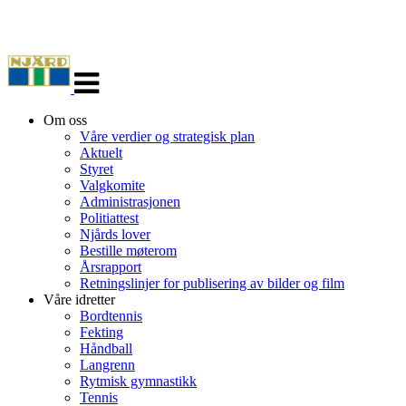
Veksle
navigasjon
Om oss
Våre verdier og strategisk plan
Aktuelt
Styret
Valgkomite
Administrasjonen
Politiattest
Njårds lover
Bestille møterom
Årsrapport
Retningslinjer for publisering av bilder og film
Våre idretter
Bordtennis
Fekting
Håndball
Langrenn
Rytmisk gymnastikk
Tennis