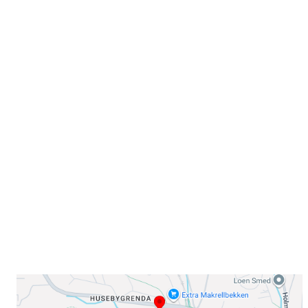
Velkommen til Njård
Sammen blir vi best!
Sørkedalsveien 106,
0378 Oslo
E-post: info@njaard.no
Telefon:
23 22 22 50
Organisasjonsnummer: 971435577
Her finner du oss