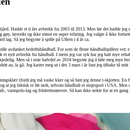
len
 Njård. Hadde et ti års avbrekk fra 2003 til 2013. Men før det hadde jeg
gøy, lærerikt og ikke minst en super erfaring. Jeg valgte å ikke fortsett
rd lag. Så jeg begynte å spille på Ullern i 4 år ca.
lle avdanket bedriftshåndball. For som de fleste håndballspillere vet; en
kk et nytt avbrekk fra håndball. I mens jeg var syk har jeg hatt mye reha
jedelig. Men så i siste halvdel av 2018 begynte jeg å føle meg mye bedre
itt au, la gå. Jeg kaster meg ut i det. I mars i år fant jeg tilbake til mitt
reningsklær (fordi jeg må vaske klær og så fant jeg denne t-skjorten. En f
g at jeg faktisk er litt stolt, selvom håndball er nisjesport i USA. Men d
l-, vannpolo-lag og friidrettsutøvere. Så kan ikke nekte for at en gang v