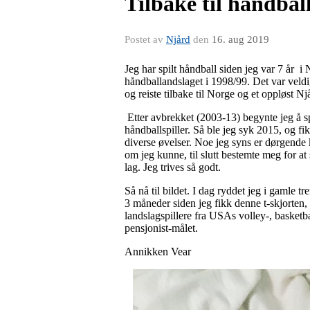
Tilbake til håndbal
Postet av
Njård
den
16. aug 2019
Jeg har spilt håndball siden jeg var 7 år i
håndballandslaget i 1998/99. Det var veldig 
og reiste tilbake til Norge og et oppløst Njå
Etter avbrekket (2003-13) begynte jeg å spi
håndballspiller. Så ble jeg syk 2015, og fi
diverse øvelser. Noe jeg syns er dørgende k
om jeg kunne, til slutt bestemte meg for at sh
lag. Jeg trives så godt.
Så nå til bildet. I dag ryddet jeg i gamle t
3 måneder siden jeg fikk denne t-skjorten, o
landslagspillere fra USAs volley-, basketbal
pensjonist-målet.
Annikken Vear