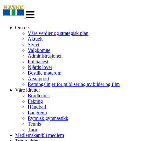
Veksle
navigasjon
Om oss
Våre verdier og strategisk plan
Aktuelt
Styret
Valgkomite
Administrasjonen
Politiattest
Njårds lover
Bestille møterom
Årsrapport
Retningslinjer for publisering av bilder og film
Våre idretter
Bordtennis
Fekting
Håndball
Langrenn
Rytmisk gymnastikk
Tennis
Turn
Medlemskap/bli medlem
Trygg idrett