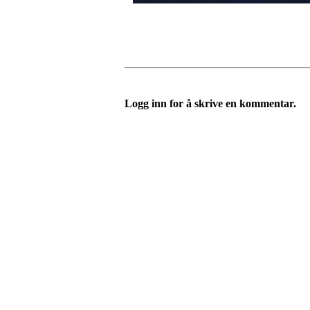
Logg inn for å skrive en kommentar.
Velkommen til Njård
Sammen blir vi best!
Sørkedalsveien 106,
0378 Oslo
E-post: info@njaard.no