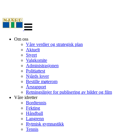
Veksle
navigasjon
Om oss
Våre verdier og strategisk plan
Aktuelt
Styret
Valgkomite
Administrasjonen
Politiattest
Njårds lover
Bestille møterom
Årsrapport
Retningslinjer for publisering av bilder og film
Våre idretter
Bordtennis
Fekting
Håndball
Langrenn
Rytmisk gymnastikk
Tennis