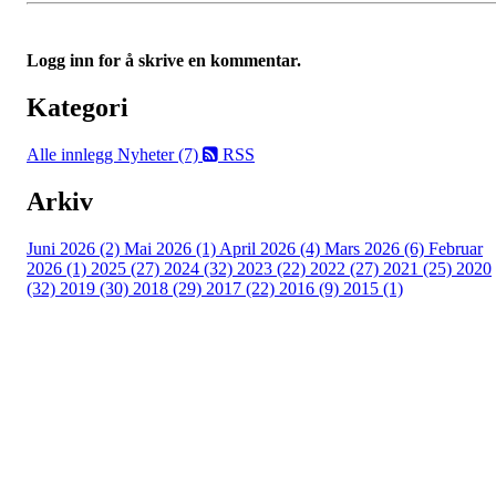
Logg inn for å skrive en kommentar.
Kategori
Alle innlegg
Nyheter (7)
RSS
Arkiv
Juni 2026 (2)
Mai 2026 (1)
April 2026 (4)
Mars 2026 (6)
Februar
2026 (1)
2025 (27)
2024 (32)
2023 (22)
2022 (27)
2021 (25)
2020
(32)
2019 (30)
2018 (29)
2017 (22)
2016 (9)
2015 (1)
Velkommen til Njård
Sammen blir vi best!