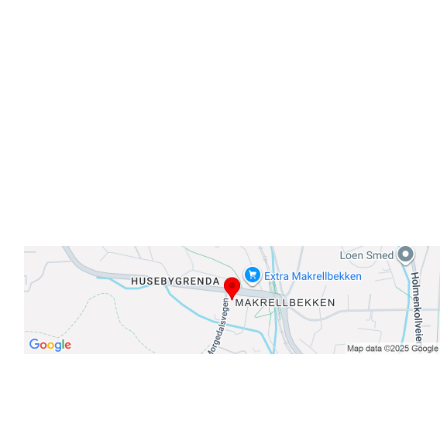
Sørkedalsveien 106,
0378 Oslo
E-post: info@njaard.no
Telefon:
23 22 22 50
Organisasjonsnummer: 971435577
Her finner du oss