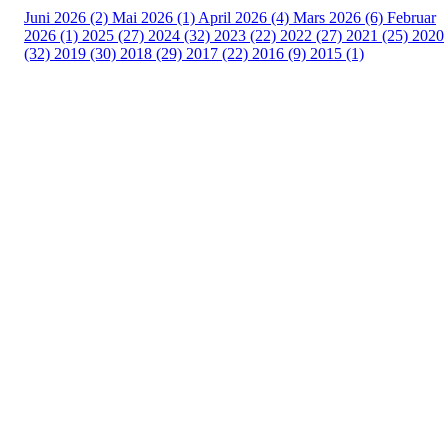
Juni 2026 (2)
Mai 2026 (1)
April 2026 (4)
Mars 2026 (6)
Februar
2026 (1)
2025 (27)
2024 (32)
2023 (22)
2022 (27)
2021 (25)
2020
(32)
2019 (30)
2018 (29)
2017 (22)
2016 (9)
2015 (1)
Velkommen til Njård
Sammen blir vi best!
Sørkedalsveien 106,
0378 Oslo
E-post: info@njaard.no
Telefon:
23 22 22 50
Organisasjonsnummer: 971435577