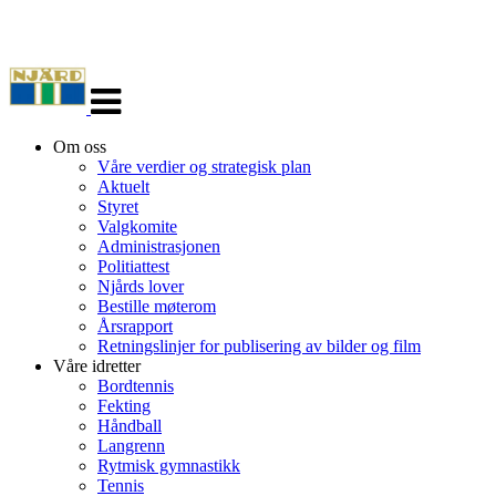
Veksle
navigasjon
Om oss
Våre verdier og strategisk plan
Aktuelt
Styret
Valgkomite
Administrasjonen
Politiattest
Njårds lover
Bestille møterom
Årsrapport
Retningslinjer for publisering av bilder og film
Våre idretter
Bordtennis
Fekting
Håndball
Langrenn
Rytmisk gymnastikk
Tennis