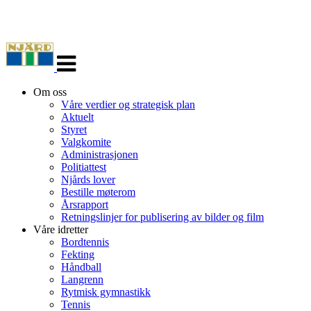
Veksle
navigasjon
Om oss
Våre verdier og strategisk plan
Aktuelt
Styret
Valgkomite
Administrasjonen
Politiattest
Njårds lover
Bestille møterom
Årsrapport
Retningslinjer for publisering av bilder og film
Våre idretter
Bordtennis
Fekting
Håndball
Langrenn
Rytmisk gymnastikk
Tennis