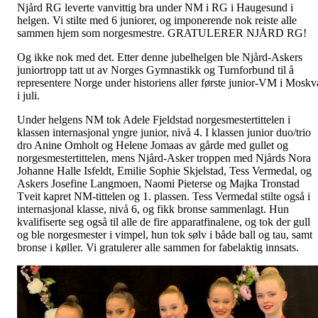
Njård RG leverte vanvittig bra under NM i RG i Haugesund i
helgen. Vi stilte med 6 juniorer, og imponerende nok reiste alle
sammen hjem som norgesmestre. GRATULERER NJÅRD RG!
Og ikke nok med det. Etter denne jubelhelgen ble Njård-Askers
juniortropp tatt ut av Norges Gymnastikk og Turnforbund til å
representere Norge under historiens aller første junior-VM i Moskv
i juli.
Under helgens NM tok Adele Fjeldstad norgesmestertittelen i
klassen internasjonal yngre junior, nivå 4. I klassen junior duo/trio
dro Anine Omholt og Helene Jomaas av gårde med gullet og
norgesmestertittelen, mens Njård-Asker troppen med Njårds Nora
Johanne Halle Isfeldt, Emilie Sophie Skjelstad, Tess Vermedal, og
Askers Josefine Langmoen, Naomi Pieterse og Majka Tronstad
Tveit kapret NM-tittelen og 1. plassen. Tess Vermedal stilte også i
internasjonal klasse, nivå 6, og fikk bronse sammenlagt. Hun
kvalifiserte seg også til alle de fire apparatfinalene, og tok der gull
og ble norgesmester i vimpel, hun tok sølv i både ball og tau, samt
bronse i køller. Vi gratulerer alle sammen for fabelaktig innsats.