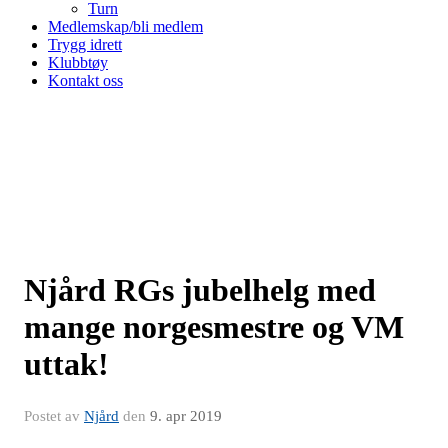
Turn
Medlemskap/bli medlem
Trygg idrett
Klubbtøy
Kontakt oss
Njård RGs jubelhelg med
mange norgesmestre og VM
uttak!
Postet av
Njård
den
9. apr 2019