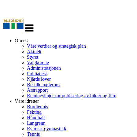
Veksle
navigasjon
Om oss
Våre verdier og strategisk plan
Aktuelt
Styret
Valgkomite
Administrasjonen
Politiattest
Njårds lover
Bestille møterom
Årsrapport
Retningslinjer for publisering av bilder og film
Våre idretter
Bordtennis
Fekting
Håndball
Langrenn
Rytmisk gymnastikk
Tennis