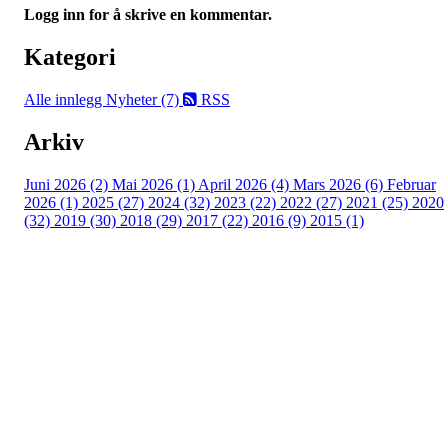
Logg inn for å skrive en kommentar.
Kategori
Alle innlegg
Nyheter (7)
RSS
Arkiv
Juni 2026 (2)
Mai 2026 (1)
April 2026 (4)
Mars 2026 (6)
Februar
2026 (1)
2025 (27)
2024 (32)
2023 (22)
2022 (27)
2021 (25)
2020
(32)
2019 (30)
2018 (29)
2017 (22)
2016 (9)
2015 (1)
Velkommen til Njård
Sammen blir vi best!
Sørkedalsveien 106,