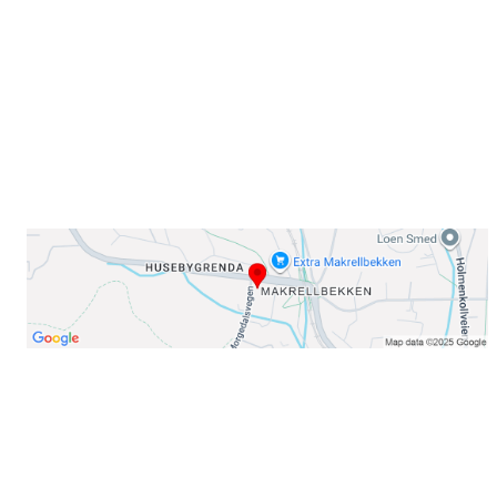
0378 Oslo
E-post: info@njaard.no
Telefon:
23 22 22 50
Organisasjonsnummer: 971435577
Her finner du oss