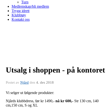
Turn
Medlemskap/bli medlem
Trygg idrett
Klubbtøy
Kontakt oss
Utsalg i shoppen - på kontoret
Postet av
Njård
den
4. des 2018
Vi selger ut følgende produkter:
Njårds klubbdress, før kr 1490,-
nå kr 600,-
Str 130 cm, 140
cm,150 cm, S og XL