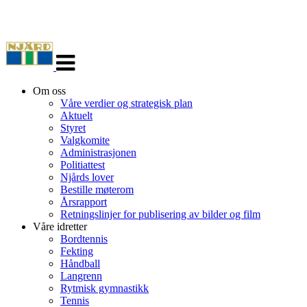
Veksle
navigasjon
Om oss
Våre verdier og strategisk plan
Aktuelt
Styret
Valgkomite
Administrasjonen
Politiattest
Njårds lover
Bestille møterom
Årsrapport
Retningslinjer for publisering av bilder og film
Våre idretter
Bordtennis
Fekting
Håndball
Langrenn
Rytmisk gymnastikk
Tennis