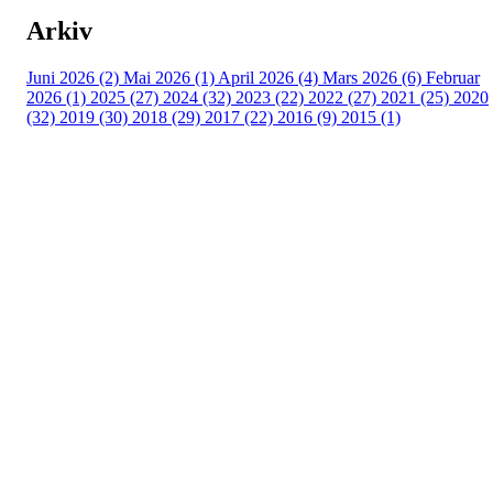
Arkiv
Juni 2026 (2)
Mai 2026 (1)
April 2026 (4)
Mars 2026 (6)
Februar
2026 (1)
2025 (27)
2024 (32)
2023 (22)
2022 (27)
2021 (25)
2020
(32)
2019 (30)
2018 (29)
2017 (22)
2016 (9)
2015 (1)
Velkommen til Njård
Sammen blir vi best!
Sørkedalsveien 106,
0378 Oslo
E-post: info@njaard.no
Telefon:
23 22 22 50