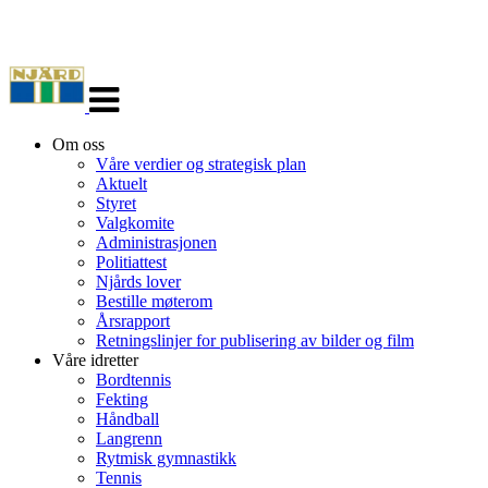
Veksle
navigasjon
Om oss
Våre verdier og strategisk plan
Aktuelt
Styret
Valgkomite
Administrasjonen
Politiattest
Njårds lover
Bestille møterom
Årsrapport
Retningslinjer for publisering av bilder og film
Våre idretter
Bordtennis
Fekting
Håndball
Langrenn
Rytmisk gymnastikk
Tennis