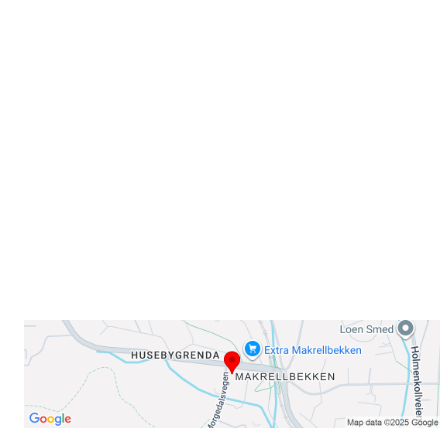
Velkommen til Njård
Sammen blir vi best!
Sørkedalsveien 106,
0378 Oslo
E-post: info@njaard.no
Telefon:
23 22 22 50
Organisasjonsnummer: 971435577
Her finner du oss